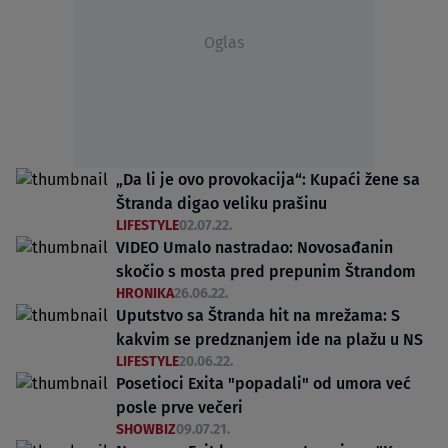
Oglas
„Da li je ovo provokacija“: Kupaći žene sa
Štranda digao veliku prašinu
LIFESTYLE
02.07.22.
VIDEO Umalo nastradao: Novosađanin
skočio s mosta pred prepunim Štrandom
HRONIKA
26.06.22.
Uputstvo sa Štranda hit na mrežama: S
kakvim se predznanjem ide na plažu u NS
LIFESTYLE
20.06.22.
Posetioci Exita "popadali" od umora već
posle prve večeri
SHOWBIZ
09.07.21.