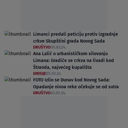
Limanci predali peticiju protiv izgradnje
crkve Skupštini grada Novog Sada
DRUŠTVO
05.03.24.
Ana Lalić o urbanističkom silovanju
Limana: Gradiće se crkva na livadi kod
Štranda, najvećeg kupališta
EMISIJE
05.03.24.
FOTO Izlio se Dunav kod Novog Sada:
Opadanje nivoa reke očekuje se od sutra
DRUŠTVO
02.01.24.