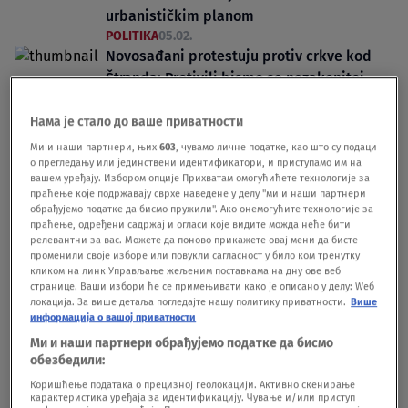
urbanističkim planom
POLITIKA
05.02.
Novosađani protestuju protiv crkve kod
Štranda: Protivili bismo se nezakonitoj
izgradnji bilo čega na zelenoj površini
VIDEO
Нама је стало до ваше приватности
DRUŠTVO
04.02.
1
Ми и наши партнери, њих
603
, чувамо личне податке, као што су подаци
о прегледању или јединствени идентификатори, и приступамо им на
вашем уређају. Избором опције Прихватам омогућићете технологије за
праћење које подржавају сврхе наведене у делу "ми и наши партнери
обрађујемо податке да бисмо пружили". Ако онемогућите технологије за
праћење, одређени садржај и огласи које видите можда неће бити
релевантни за вас. Можете да поново прикажете овај мени да бисте
променили своје изборе или повукли сагласност у било ком тренутку
Oglas
кликом на линк Управљање жељеним поставкама на дну ове веб
странице. Ваши избори ће се примењивати како је описано у делу: Wеб
локација. За више детаља погледајте нашу политику приватности.
Више
информација о вашој приватности
Ми и наши партнери обрађујемо податке да бисмо
обезбедили:
Коришћење података о прецизној геолокацији. Активно скенирање
Drama na Štrandu u Novom Sadu: Brzom
карактеристика уређаја за идентификацију. Чување и/или приступ