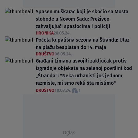
Spasen muškarac koji je skočio sa Mosta
slobode u Novom Sadu: Preživeo
zahvaljujući spasiocima i policiji
HRONIKA
20.05.24.
Počela kupališna sezona na Štrandu: Ulaz
na plažu besplatan do 14. maja
DRUŠTVO
06.05.24.
Građani Limana usvojili zaključak protiv
izgradnje objekata na zelenoj površini kod
„Štranda“: "Neka urbanisti još jednom
razmisle, mi smo rekli šta mislimo"
DRUŠTVO
10.03.24.
1
Oglas