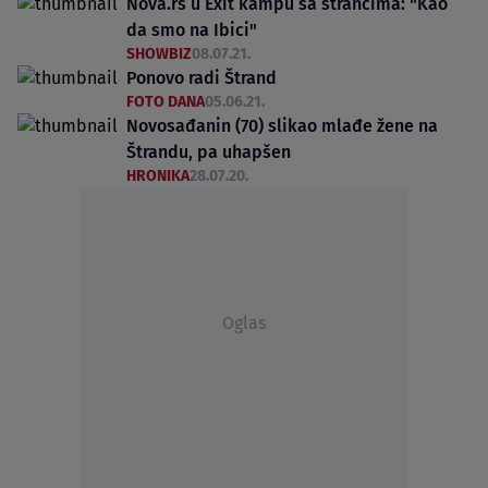
Nova.rs u Exit kampu sa strancima: "Kao
da smo na Ibici"
SHOWBIZ
08.07.21.
Ponovo radi Štrand
FOTO DANA
05.06.21.
Novosađanin (70) slikao mlađe žene na
Štrandu, pa uhapšen
HRONIKA
28.07.20.
Oglas