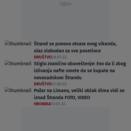
Oglas
Štrand se ponovo otvara ovog vikenda,
ulaz slobodan za sve posetioce
DRUŠTVO
28.07.23.
Stiglo zvanično obaveštenje: Evo da li zbog
izlivanja nafte smete da se kupate na
novosadskom Štrandu
DRUŠTVO
21.06.23.
Požar na Limanu, veliki oblak dima vidi se
iznad Štranda FOTO, VIDEO
HRONIKA
13.07.22.