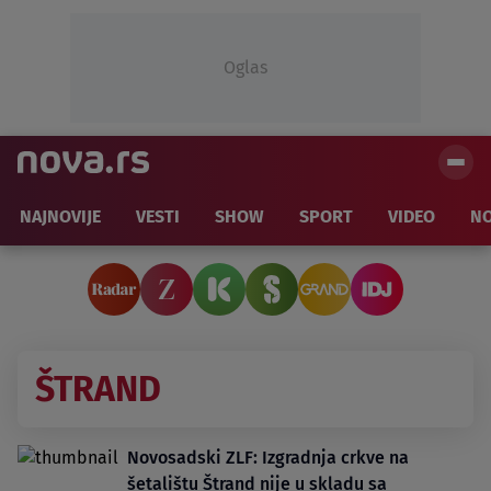
Oglas
NAJNOVIJE
VESTI
SHOW
SPORT
VIDEO
NO
ŠTRAND
Novosadski ZLF: Izgradnja crkve na
šetalištu Štrand nije u skladu sa