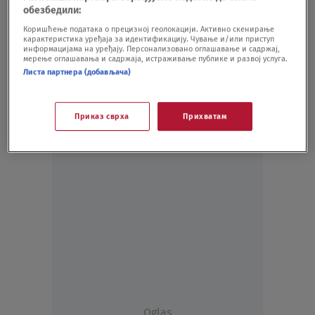
Nedović: Mesec dana veoma loše košarke
обезбедили:
ili najbolja sezona
Коришћење података о прецизној геолокацији. Активно скенирање
карактеристика уређаја за идентификацију. Чување и/или приступ
KOŠARKA
22.05.20.
информацијама на уређају. Персонализовано оглашавање и садржај,
мерење оглашавања и садржаја, истраживање публике и развој услуга.
Листа партнера (добављача)
Приказ сврха
Прихватам
Oglas
Oglas