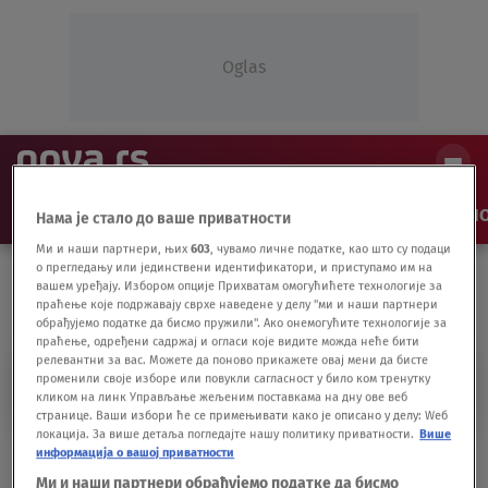
Oglas
NAJNOVIJE
VESTI
SHOW
SPORT
VIDEO
NO
Нама је стало до ваше приватности
Ми и наши партнери, њих
603
, чувамо личне податке, као што су подаци
о прегледању или јединствени идентификатори, и приступамо им на
вашем уређају. Избором опције Прихватам омогућићете технологије за
праћење које подржавају сврхе наведене у делу "ми и наши партнери
обрађујемо податке да бисмо пружили". Ако онемогућите технологије за
праћење, одређени садржај и огласи које видите можда неће бити
релевантни за вас. Можете да поново прикажете овај мени да бисте
SRPSKI KOŠARKAŠ
променили своје изборе или повукли сагласност у било ком тренутку
кликом на линк Управљање жељеним поставкама на дну ове веб
странице. Ваши избори ће се примењивати како је описано у делу: Wеб
локација. За више детаља погледајте нашу политику приватности.
Више
Avramović ostaje u Estudijantesu
информација о вашој приватности
KOŠARKA
11.06.20.
Ми и наши партнери обрађујемо податке да бисмо