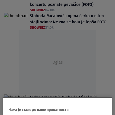
koncertu poznate pevačice (FOTO)
SHOWBIZ
04.08.
Sloboda Mićalović i njena ćerka u istim
stajlinzima: Ne zna se koja je lepša FOTO
SHOWBIZ
31.07.
Oglas
Jedna fotografija Slobode Mićalović
napravila haos na mrežama: Zablistala u
uskoj crnoj haljini (FOTO)
Нама је стало до ваше приватности