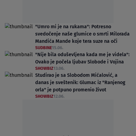
"Umro mi je na rukama": Potresno
svedočenje naše glumice o smrti Milorada
Mandića Mande koje tera suze na oči
SUDBINE
15.06.
"Nije bila oduševljena kada me je videla":
Ovako je počela ljubav Slobode i Vojina
SHOWBIZ
13.06.
Studirao je sa Slobodom Mićalović, a
danas je sveštenik: Glumac iz "Ranjenog
orla" je potpuno promenio život
SHOWBIZ
12.06.