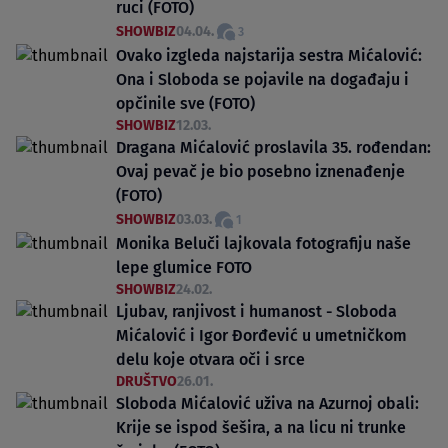
ruci (FOTO)
SHOWBIZ
04.04.
3
Ovako izgleda najstarija sestra Mićalović:
Ona i Sloboda se pojavile na događaju i
opčinile sve (FOTO)
SHOWBIZ
12.03.
Dragana Mićalović proslavila 35. rođendan:
Ovaj pevač je bio posebno iznenađenje
(FOTO)
SHOWBIZ
03.03.
1
Monika Beluči lajkovala fotografiju naše
lepe glumice FOTO
SHOWBIZ
24.02.
Ljubav, ranjivost i humanost - Sloboda
Mićalović i Igor Đorđević u umetničkom
delu koje otvara oči i srce
DRUŠTVO
26.01.
Sloboda Mićalović uživa na Azurnoj obali:
Krije se ispod šešira, a na licu ni trunke