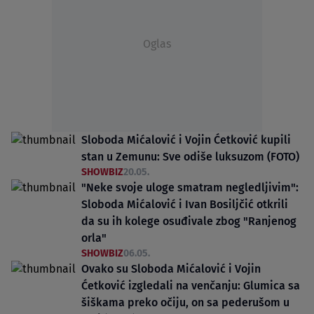
Oglas
Sloboda Mićalović i Vojin Ćetković kupili
stan u Zemunu: Sve odiše luksuzom (FOTO)
SHOWBIZ
20.05.
"Neke svoje uloge smatram negledljivim":
Sloboda Mićalović i Ivan Bosiljčić otkrili
da su ih kolege osuđivale zbog "Ranjenog
orla"
SHOWBIZ
06.05.
Ovako su Sloboda Mićalović i Vojin
Ćetković izgledali na venčanju: Glumica sa
šiškama preko očiju, on sa pederušom u