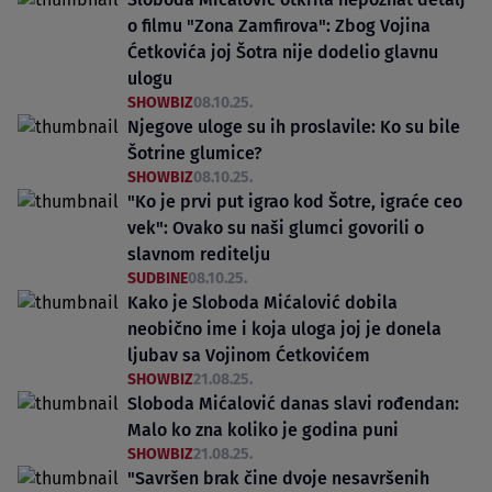
o filmu "Zona Zamfirova": Zbog Vojina
Ćetkovića joj Šotra nije dodelio glavnu
ulogu
SHOWBIZ
08.10.25.
Njegove uloge su ih proslavile: Ko su bile
Šotrine glumice?
SHOWBIZ
08.10.25.
"Ko je prvi put igrao kod Šotre, igraće ceo
vek": Ovako su naši glumci govorili o
slavnom reditelju
SUDBINE
08.10.25.
Kako je Sloboda Mićalović dobila
neobično ime i koja uloga joj je donela
ljubav sa Vojinom Ćetkovićem
SHOWBIZ
21.08.25.
Sloboda Mićalović danas slavi rođendan:
Malo ko zna koliko je godina puni
SHOWBIZ
21.08.25.
"Savršen brak čine dvoje nesavršenih