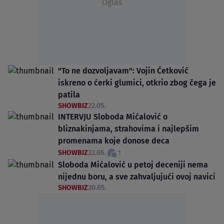
Oglas
"To ne dozvoljavam": Vojin Ćetković
iskreno o ćerki glumici, otkrio zbog čega je
patila
SHOWBIZ
22.05.
INTERVJU Sloboda Mićalović o
bliznakinjama, strahovima i najlepšim
promenama koje donose deca
SHOWBIZ
22.05.
1
Sloboda Mićalović u petoj deceniji nema
nijednu boru, a sve zahvaljujući ovoj navici
SHOWBIZ
20.05.