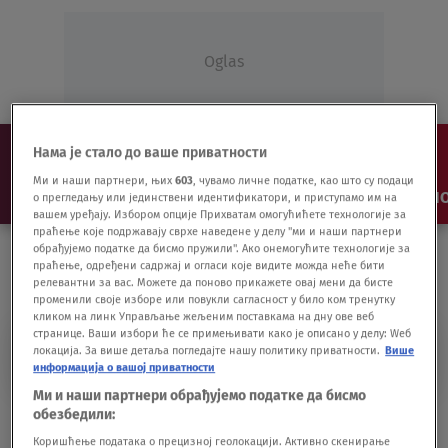
Oglas
Нама је стало до ваше приватности
Ми и наши партнери, њих
603
, чувамо личне податке, као што су подаци
NAJNOVIJE
VESTI
SHOW
SPORT
VIDEO
NO
о прегледању или јединствени идентификатори, и приступамо им на
вашем уређају. Избором опције Прихватам омогућићете технологије за
праћење које подржавају сврхе наведене у делу "ми и наши партнери
обрађујемо податке да бисмо пружили". Ако онемогућите технологије за
праћење, одређени садржај и огласи које видите можда неће бити
релевантни за вас. Можете да поново прикажете овај мени да бисте
променили своје изборе или повукли сагласност у било ком тренутку
кликом на линк Управљање жељеним поставкама на дну ове веб
странице. Ваши избори ће се примењивати како је описано у делу: Wеб
SEKIL
локација. За више детаља погледајте нашу политику приватности.
Више
информација о вашој приватности
Ми и наши партнери обрађујемо податке да бисмо
обезбедили:
Najdominantnija sila igre pod obručima
VIDEO
06.03.21.
Коришћење података о прецизној геолокацији. Активно скенирање