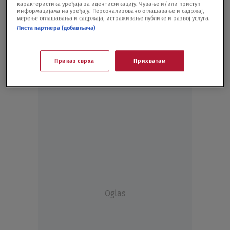
карактеристика уређаја за идентификацију. Чување и/или приступ
информацијама на уређају. Персонализовано оглашавање и садржај,
мерење оглашавања и садржаја, истраживање публике и развој услуга.
Листа партнера (добављача)
Приказ сврха
Прихватам
Oglas
Oglas