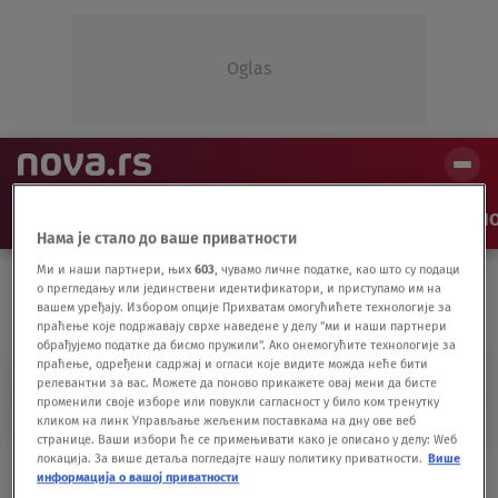
Oglas
NAJNOVIJE
VESTI
SHOW
SPORT
VIDEO
NO
Нама је стало до ваше приватности
Ми и наши партнери, њих
603
, чувамо личне податке, као што су подаци
о прегледању или јединствени идентификатори, и приступамо им на
вашем уређају. Избором опције Прихватам омогућићете технологије за
праћење које подржавају сврхе наведене у делу "ми и наши партнери
обрађујемо податке да бисмо пружили". Ако онемогућите технологије за
праћење, одређени садржај и огласи које видите можда неће бити
ŠAPČANIN
релевантни за вас. Можете да поново прикажете овај мени да бисте
променили своје изборе или повукли сагласност у било ком тренутку
кликом на линк Управљање жељеним поставкама на дну ове веб
странице. Ваши избори ће се примењивати како је описано у делу: Wеб
локација. За више детаља погледајте нашу политику приватности.
Више
Isplivali detalji: Šapčanin dao 5.000 evra
информација о вашој приватности
za ubistvo žene