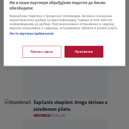
Ми и наши партнери обрађујемо податке да бисмо
HRONIKA
22.01.21.
обезбедили:
Šapčanin pretio i vređao komšinicu i
Коришћење података о прецизној геолокацији. Активно скенирање
policiju
карактеристика уређаја за идентификацију. Чување и/или приступ
HRONIKA
31.12.20.
информацијама на уређају. Персонализовано оглашавање и садржај,
мерење оглашавања и садржаја, истраживање публике и развој услуга.
Листа партнера (добављача)
Приказ сврха
Прихватам
Oglas
Šapčanin uhapšen: Drogu skrivao u
zaleđenom piletu
HRONIKA
03.04.20.