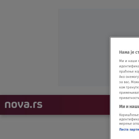
Нама је с
Ми и наши 
идентификат
праћење кој
Ако онемогу
за вас. Мож
ком тренутк
примењивати
приватност
NAJNOVIJE
Ми и наш
Коришћење п
идентификац
мерење огла
Листа парт