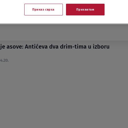
Приказ сврха
Прихватам
 je asove: Antićeva dva drim-tima u izboru
4.20.