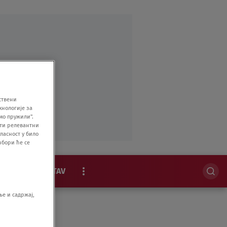
ствени
хнологије за
мо пружили".
ити релевантни
ласност у било
збори ће се
MAGAZIN
STAV
EKSKLUZIVNO
е и садржај,