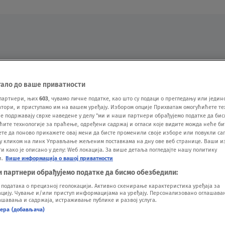
Oglas
тало до ваше приватности
партнери, њих
603
, чувамо личне податке, као што су подаци о прегледању или једин
ори, и приступамо им на вашем уређају. Избором опције Прихватам омогућићете те
е подржавају сврхе наведене у делу "ми и наши партнери обрађујемо податке да бис
ћите технологије за праћење, одређени садржај и огласи које видите можда неће б
ете да поново прикажете овај мени да бисте променили своје изборе или повукли саг
у кликом на линк Управљање жељеним поставкама на дну ове веб странице. Ваши и
 како је описано у делу: Wеб локација. За више детаља погледајте нашу политику
и.
Више информација о вашој приватности
VESTI
SHOW
SPORT
VIDEO
NOVA BAZA
и партнери обрађујемо податке да бисмо обезбедили:
одатака о прецизној геолокацији. Активно скенирање карактеристика уређаја за
ију. Чување и/или приступ информацијама на уређају. Персонализовано оглашавањ
шавања и садржаја, истраживање публике и развој услуга.
нера (добављача)