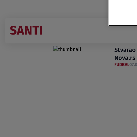
SANTI
Stvarao
Nova.rs
FUDBAL
07.0