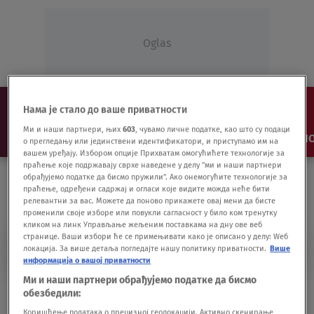
Oglas
Нама је стало до ваше приватности
Ми и наши партнери, њих
603
, чувамо личне податке, као што су подаци
NAJNOVIJE
VESTI
SHOW
SPORT
VIDEO
NO
о прегледању или јединствени идентификатори, и приступамо им на
вашем уређају. Избором опције Прихватам омогућићете технологије за
праћење које подржавају сврхе наведене у делу "ми и наши партнери
обрађујемо податке да бисмо пружили". Ако онемогућите технологије за
праћење, одређени садржај и огласи које видите можда неће бити
релевантни за вас. Можете да поново прикажете овај мени да бисте
променили своје изборе или повукли сагласност у било ком тренутку
кликом на линк Управљање жељеним поставкама на дну ове веб
странице. Ваши избори ће се примењивати како је описано у делу: Wеб
SANREM
локација. За више детаља погледајте нашу политику приватности.
Више
информација о вашој приватности
Ми и наши партнери обрађујемо податке да бисмо
"Koji baja": Ibrahimović na Sanremu
обезбедили:
oduševio Ninu Badrić
Коришћење података о прецизној геолокацији. Активно скенирање