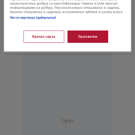
карактеристика уређаја за идентификацију. Чување и/или приступ
ZABAVA
05.03.21.
информацијама на уређају. Персонализовано оглашавање и садржај,
мерење оглашавања и садржаја, истраживање публике и развој услуга.
Листа партнера (добављача)
Приказ сврха
Прихватам
Oglas
Oglas