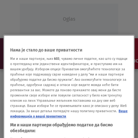
Oglas
Нама је стало до ваше приватности
Ми и наши партнери, њих
603
, чувамо личне податке, као што су подаци
NAJNOVIJE
VESTI
SHOW
SPORT
VIDEO
NO
о прегледању или јединствени идентификатори, и приступамо им на
вашем уређају. Избором опције Прихватам омогућићете технологије за
праћење које подржавају сврхе наведене у делу "ми и наши партнери
обрађујемо податке да бисмо пружили". Ако онемогућите технологије за
праћење, одређени садржај и огласи које видите можда неће бити
релевантни за вас. Можете да поново прикажете овај мени да бисте
променили своје изборе или повукли сагласност у било ком тренутку
кликом на линк Управљање жељеним поставкама на дну ове веб
странице. Ваши избори ће се примењивати како је описано у делу: Wеб
SAJAM MODERNE I
локација. За више детаља погледајте нашу политику приватности.
Више
информација о вашој приватности
SAVREMENE UMETNOSTI
Ми и наши партнери обрађујемо податке да бисмо
обезбедили: