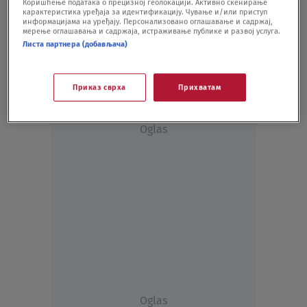
Коришћење података о прецизној геолокацији. Активно скенирање
Pariski Sajam moderne i savremene
карактеристика уређаја за идентификацију. Чување и/или приступ
umetnosti odložen za jesen
информацијама на уређају. Персонализовано оглашавање и садржај,
мерење оглашавања и садржаја, истраживање публике и развој услуга.
KULTURA
12.02.21.
Листа партнера (добављача)
Приказ сврха
Прихватам
Oglas
Oglas