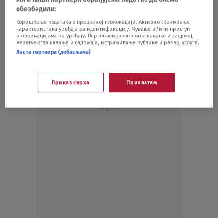
SVET
12.06.20.
обезбедили:
Pogledajte prvi trejler za seriju "S
Коришћење података о прецизној геолокацији. Активно скенирање
карактеристика уређаја за идентификацију. Чување и/или приступ
ljubavlju, Viktor"
информацијама на уређају. Персонализовано оглашавање и садржај,
SHOWBIZ
27.05.20.
мерење оглашавања и садржаја, истраживање публике и развој услуга.
Листа партнера (добављача)
Приказ сврха
Прихватам
Oglas