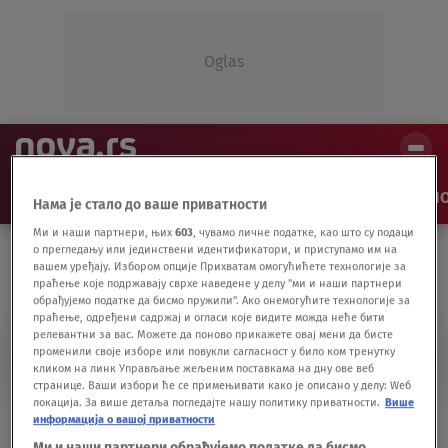
Oglas
NAJNOVIJE
VESTI
SHOW
SPORT
VIDEO
NO
Нама је стало до ваше приватности
Ми и наши партнери, њих
603
, чувамо личне податке, као што су подаци
о прегледању или јединствени идентификатори, и приступамо им на
вашем уређају. Избором опције Прихватам омогућићете технологије за
праћење које подржавају сврхе наведене у делу "ми и наши партнери
обрађујемо податке да бисмо пружили". Ако онемогућите технологије за
праћење, одређени садржај и огласи које видите можда неће бити
релевантни за вас. Можете да поново прикажете овај мени да бисте
S LJUBAVLJU VIKTOR
променили своје изборе или повукли сагласност у било ком тренутку
кликом на линк Управљање жељеним поставкама на дну ове веб
странице. Ваши избори ће се примењивати како је описано у делу: Wеб
локација. За више детаља погледајте нашу политику приватности.
Више
Belorusija: Lukašenko optužio rivala za
информација о вашој приватности
korupciju
Ми и наши партнери обрађујемо податке да бисмо