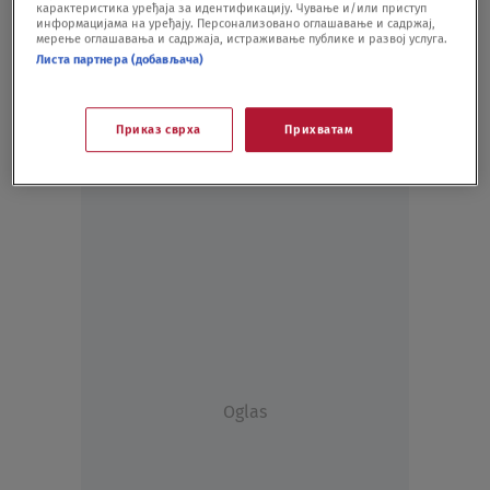
карактеристика уређаја за идентификацију. Чување и/или приступ
информацијама на уређају. Персонализовано оглашавање и садржај,
мерење оглашавања и садржаја, истраживање публике и развој услуга.
Листа партнера (добављача)
Приказ сврха
Прихватам
Oglas
Oglas