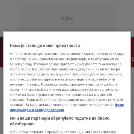
Oglas
Нама је стало до ваше приватности
Ми и наши партнери, њих
603
, чувамо личне податке, као што су подаци
NAJNOVIJE
VESTI
SHOW
SPORT
VIDEO
NO
о прегледању или јединствени идентификатори, и приступамо им на
вашем уређају. Избором опције Прихватам омогућићете технологије за
праћење које подржавају сврхе наведене у делу "ми и наши партнери
обрађујемо податке да бисмо пружили". Ако онемогућите технологије за
праћење, одређени садржај и огласи које видите можда неће бити
релевантни за вас. Можете да поново прикажете овај мени да бисте
променили своје изборе или повукли сагласност у било ком тренутку
кликом на линк Управљање жељеним поставкама на дну ове веб
странице. Ваши избори ће се примењивати како је описано у делу: Wеб
ROMANO PRODI
локација. За више детаља погледајте нашу политику приватности.
Више
информација о вашој приватности
Ми и наши партнери обрађујемо податке да бисмо
обезбедили:
Kriza trese Italiju: "Hitno nova vlada"
SVET
24.01.21.
Коришћење података о прецизној геолокацији. Активно скенирање