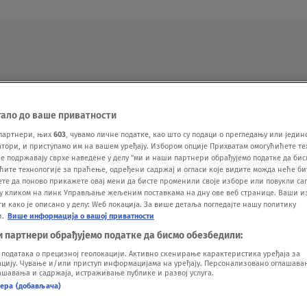
Oglas
тало до ваше приватности
партнери, њих
603
, чувамо личне податке, као што су подаци о прегледању или једин
ори, и приступамо им на вашем уређају. Избором опције Прихватам омогућићете те
е подржавају сврхе наведене у делу "ми и наши партнери обрађујемо податке да бис
ћите технологије за праћење, одређени садржај и огласи које видите можда неће б
ете да поново прикажете овај мени да бисте променили своје изборе или повукли саг
у кликом на линк Управљање жељеним поставкама на дну ове веб странице. Ваши и
 како је описано у делу: Wеб локација. За више детаља погледајте нашу политику
и.
Више информација о вашој приватности
VESTI
SHOW
SPORT
VIDEO
NOVA BAZA
и партнери обрађујемо податке да бисмо обезбедили:
одатака о прецизној геолокацији. Активно скенирање карактеристика уређаја за
ију. Чување и/или приступ информацијама на уређају. Персонализовано оглашавањ
шавања и садржаја, истраживање публике и развој услуга.
нера (добављача)