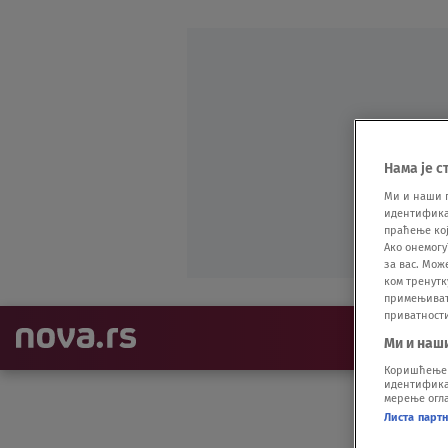
Нама је с
Ми и наши 
идентификат
праћење кој
Ако онемогу
за вас. Мож
ком тренутк
примењивати
приватност
NAJNOVIJE
Ми и наш
Коришћење п
идентификац
мерење огла
Листа парт