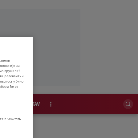
ствени
хнологије за
мо пружили".
ити релевантни
ласност у било
збори ће се
MAGAZIN
STAV
EKSKLUZIVNO
е и садржај,