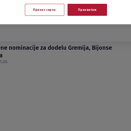
Приказ сврха
Прихватам
ene nominacije za dodelu Gremija, Bijonse
a
1.20.