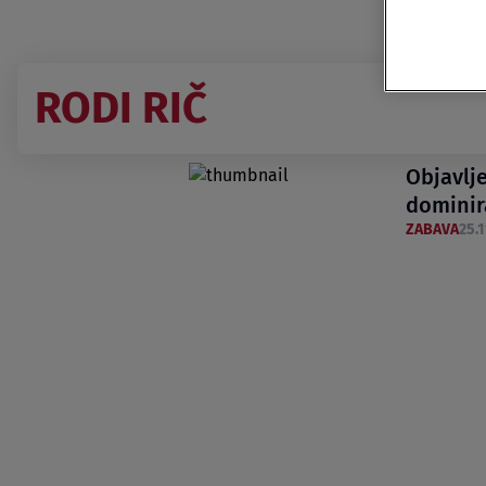
RODI RIČ
Objavlj
dominir
ZABAVA
25.1