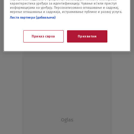
карактеристика уређаја за идентификацију. Чување и/или приступ
FUDBAL
20.09.20.
информацијама на уређају. Персонализовано оглашавање и садржај,
мерење оглашавања и садржаја, истраживање публике и развој услуга.
Листа партнера (добављача)
Приказ сврха
Прихватам
Oglas
Oglas