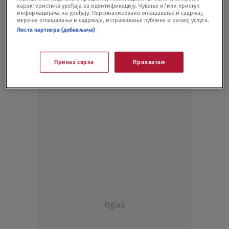
карактеристика уређаја за идентификацију. Чување и/или приступ
SPORT - OSTALO
21.04.20.
информацијама на уређају. Персонализовано оглашавање и садржај,
мерење оглашавања и садржаја, истраживање публике и развој услуга.
Листа партнера (добављача)
Приказ сврха
Прихватам
Oglas
Oglas