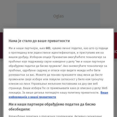
Oglas
Нама је стало до ваше приватности
Ми и наши партнери, њих
603
, чувамо личне податке, као што су подаци
NAJNOVIJE
VESTI
SHOW
SPORT
VIDEO
NO
о прегледању или јединствени идентификатори, и приступамо им на
вашем уређају. Избором опције Прихватам омогућићете технологије за
праћење које подржавају сврхе наведене у делу "ми и наши партнери
обрађујемо податке да бисмо пружили". Ако онемогућите технологије за
праћење, одређени садржај и огласи које видите можда неће бити
релевантни за вас. Можете да поново прикажете овај мени да бисте
променили своје изборе или повукли сагласност у било ком тренутку
кликом на линк Управљање жељеним поставкама на дну ове веб
странице. Ваши избори ће се примењивати како је описано у делу: Wеб
RAGBI UNIJA
локација. За више детаља погледајте нашу политику приватности.
Више
информација о вашој приватности
Ми и наши партнери обрађујемо податке да бисмо
Ostavka čelnika Svetskog ragbija zbog
обезбедили:
optužbi za homofobiju
Коришћење података о прецизној геолокацији. Активно скенирање