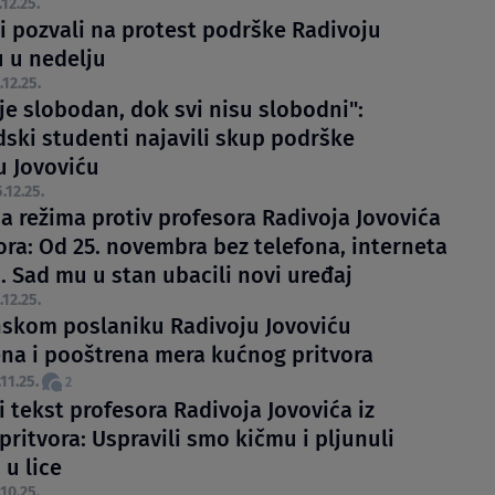
.12.25.
i pozvali na protest podrške Radivoju
u u nedelju
.12.25.
je slobodan, dok svi nisu slobodni":
ski studenti najavili skup podrške
u Jovoviću
.12.25.
 režima protiv profesora Radivoja Jovovića
ora: Od 25. novembra bez telefona, interneta
. Sad mu u stan ubacili novi uređaj
.12.25.
nskom poslaniku Radivoju Jovoviću
na i pooštrena mera kućnog pritvora
.11.25.
2
 tekst profesora Radivoja Jovovića iz
ritvora: Uspravili smo kičmu i pljunuli
 u lice
.10.25.