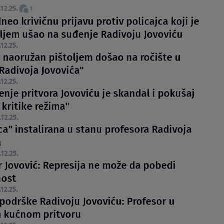
.12.25.
1
eo krivičnu prijavu protiv policajca koji je
oljem ušao na suđenje Radivoju Jovoviću
.12.25.
 naoružan pištoljem došao na ročište u
 Radivoja Jovovića"
.12.25.
enje pritvora Jovoviću je skandal i pokušaj
 kritike režima"
.12.25.
ca" instalirana u stanu profesora Radivoja
a
.12.25.
r Jovović: Represija ne može da pobedi
nost
.12.25.
 podrške Radivoju Jovoviću: Profesor u
 kućnom pritvoru