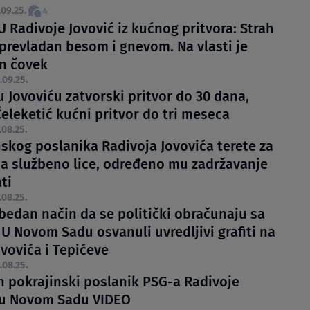
.09.25.
4
 Radivoje Jovović iz kućnog pritvora: Strah
 prevladan besom i gnevom. Na vlasti je
n čovek
.09.25.
 Jovoviću zatvorski pritvor do 30 dana,
Čeleketić kućni pritvor do tri meseca
.08.25.
nskog poslanika Radivoja Jovovića terete za
a službeno lice, određeno mu zadržavanje
ti
.08.25.
 bedan način da se politički obračunaju sa
U Novom Sadu osvanuli uvredljivi grafiti na
vovića i Tepićeve
.08.25.
 pokrajinski poslanik PSG-a Radivoje
 u Novom Sadu VIDEO