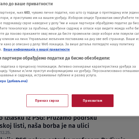
тало до ваше приватности
партнери, њих
603
, чувамо личне податке, као што су подаци о прегледању или једин
ори, и приступамо им на вашем уређају. Избором опције Прихватам омогућићете те
е подржавају сврхе наведене у делу "ми и наши партнери обрађујемо податке да бис
ћите технологије за праћење, одређени садржај и огласи које видите можда неће б
ете да поново прикажете овај мени да бисте променили своје изборе или повукли саг
у кликом на линк Управљање жељеним поставкама на дну ове веб странице. Ваши и
 како је описано у делу: Wеб локација. За више детаља погледајте нашу политику
e Jovović: U Kliničkom centru Vojvodine pao
и.
Више информација о вашој приватности
an plafon
и партнери обрађујемо податке да бисмо обезбедили:
.03.
одатака о прецизној геолокацији. Активно скенирање карактеристика уређаја за
ију. Чување и/или приступ информацијама на уређају. Персонализовано оглашавањ
: Povređena medicinska sestra nakon pada
шавања и садржаја, истраживање публике и развој услуга.
afona u Kliničkom centru Vojvodine
нера (добављача)
.03.
DLZ i Radivoje Jovović: Naljutio se na ceo
Приказ сврха
Прихватам
a sebi odsekao onu stvar
.01.
 o izlasku iz PSG: Pružamo podršku
koj listi, naša borba je na ulici
.12.25.