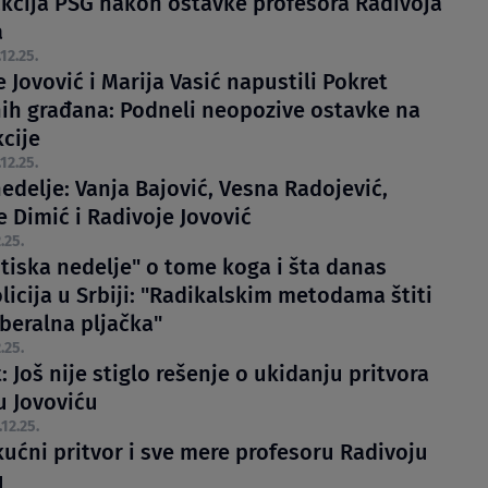
akcija PSG nakon ostavke profesora Radivoja
a
.12.25.
 Jovović i Marija Vasić napustili Pokret
ih građana: Podneli neopozive ostavke na
cije
.12.25.
edelje: Vanja Bajović, Vesna Radojević,
e Dimić i Radivoje Jovović
.25.
Utiska nedelje" o tome koga i šta danas
licija u Srbiji: "Radikalskim metodama štiti
iberalna pljačka"
.25.
 Još nije stiglo rešenje o ukidanju pritvora
u Jovoviću
.12.25.
kućni pritvor i sve mere profesoru Radivoju
u