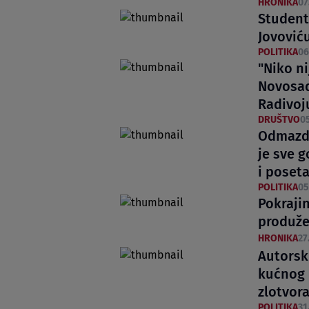
HRONIKA
07
Student
Jovović
POLITIKA
06
"Niko ni
Novosad
Radivoj
DRUŠTVO
05
Odmazda
je sve g
i poseta
POLITIKA
05
Pokraji
produže
HRONIKA
27
Autorski
kućnog p
zlotvora
POLITIKA
31