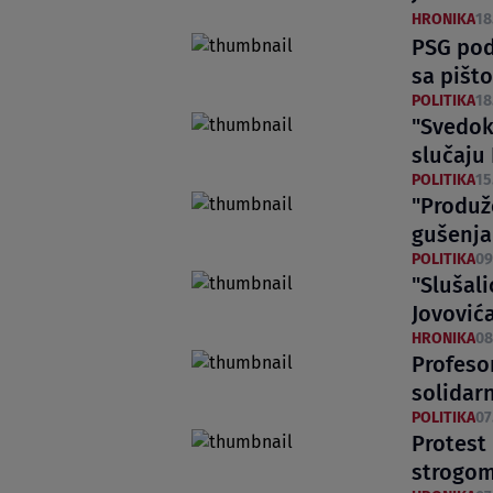
HRONIKA
18
PSG podn
sa pišt
POLITIKA
18
"Svedok
slučaju
POLITIKA
15
"Produž
gušenja
POLITIKA
09
"Slušali
Jovović
HRONIKA
08
Profeso
solidar
POLITIKA
07
Protest
strogom