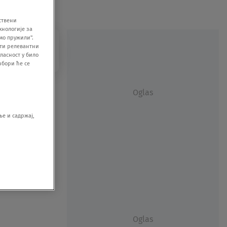
ствени
хнологије за
мо пружили".
ити релевантни
ласност у било
збори ће се
Oglas
е и садржај,
Oglas