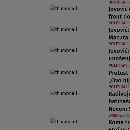
HRONIKA
03
Jovović 
front d
POLITIKA
01
Jovović
Macuta 
POLITIKA
01
Jovović:
unošenj
POLITIKA
15
Protest
„Ovo nij
POLITIKA
12
Radivoje
batinaša
Novom 
EMISIJE
26.0
Kome tr
Stefan 