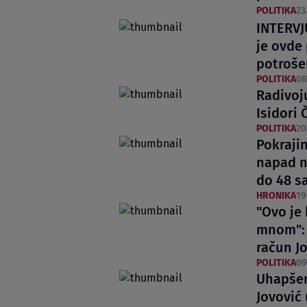
POLITIKA
23
INTERVJU
je ovde
potroše
POLITIKA
08
Radivoju
Isidori 
POLITIKA
20
Pokraji
napad n
do 48 sa
HRONIKA
19
"Ovo je
mnom": 
račun Jo
POLITIKA
09
Uhapšen
Jovović