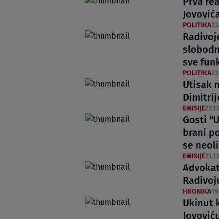
Prva re
Jovović
POLITIKA
23
Radivoje
slobodn
sve funk
POLITIKA
23
Utisak n
Dimitrij
EMISIJE
22.12
Gosti "
brani po
se neol
EMISIJE
21.12
Advokat:
Radivoj
HRONIKA
19
Ukinut 
Jovović