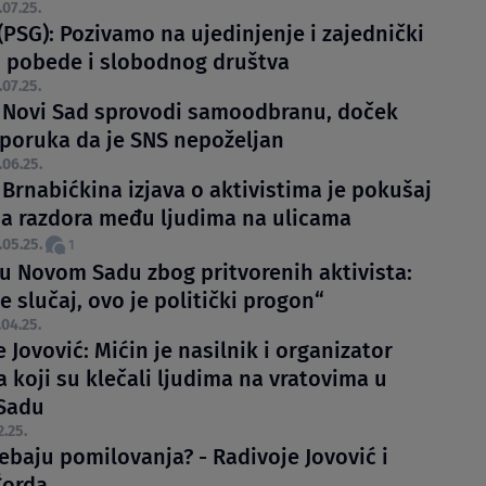
.07.25.
(PSG): Pozivamo na ujedinjenje i zajednički
o pobede i slobodnog društva
.07.25.
: Novi Sad sprovodi samoodbranu, doček
poruka da je SNS nepoželjan
.06.25.
 Brnabićkina izjava o aktivistima je pokušaj
a razdora među ljudima na ulicama
.05.25.
1
 u Novom Sadu zbog pritvorenih aktivista:
e slučaj, ovo je politički progon“
.04.25.
 Jovović: Mićin je nasilnik i organizator
 koji su klečali ljudima na vratovima u
Sadu
2.25.
ebaju pomilovanja? - Radivoje Jovović i
Ćorda