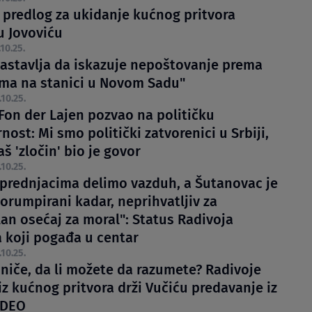
 predlog za ukidanje kućnog pritvora
u Jovoviću
.10.25.
nastavlja da iskazuje nepoštovanje prema
ima na stanici u Novom Sadu"
.10.25.
 Fon der Lajen pozvao na političku
ost: Mi smo politički zatvorenici u Srbiji,
aš 'zločin' bio je govor
.10.25.
aprednjacima delimo vazduh, a Šutanovac je
orumpirani kadar, neprihvatljiv za
an osećaj za moral": Status Radivoja
a koji pogađa u centar
.10.25.
niče, da li možete da razumete? Radivoje
iz kućnog pritvora drži Vučiću predavanje iz
IDEO