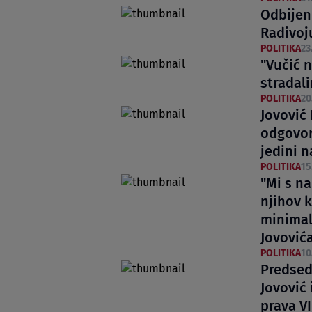
Odbijen
Radivoj
POLITIKA
23
"Vučić 
stradal
POLITIKA
20
Jovović
odgovorn
jedini n
POLITIKA
15
"Mi s n
njihov k
minimal
Jovović
POLITIKA
10
Predsed
Jovović 
prava V