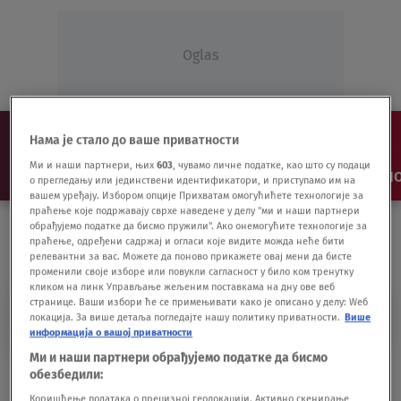
Oglas
Нама је стало до ваше приватности
Ми и наши партнери, њих
603
, чувамо личне податке, као што су подаци
NAJNOVIJE
VESTI
SHOW
SPORT
VIDEO
NO
о прегледању или јединствени идентификатори, и приступамо им на
вашем уређају. Избором опције Прихватам омогућићете технологије за
праћење које подржавају сврхе наведене у делу "ми и наши партнери
обрађујемо податке да бисмо пружили". Ако онемогућите технологије за
праћење, одређени садржај и огласи које видите можда неће бити
релевантни за вас. Можете да поново прикажете овај мени да бисте
променили своје изборе или повукли сагласност у било ком тренутку
кликом на линк Управљање жељеним поставкама на дну ове веб
странице. Ваши избори ће се примењивати како је описано у делу: Wеб
RADE ARSENOVIĆ
локација. За више детаља погледајте нашу политику приватности.
Више
информација о вашој приватности
Ми и наши партнери обрађујемо податке да бисмо
VIDEO Grupa Kal napravila ludu žurku u
обезбедили:
redakciji Nova.rs
Коришћење података о прецизној геолокацији. Активно скенирање