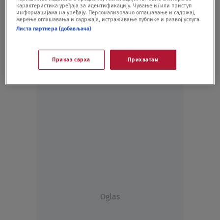
карактеристика уређаја за идентификацију. Чување и/или приступ
SHOWBIZ
07.07.21.
информацијама на уређају. Персонализовано оглашавање и садржај,
мерење оглашавања и садржаја, истраживање публике и развој услуга.
Листа партнера (добављача)
Приказ сврха
Прихватам
Oglas
Oglas