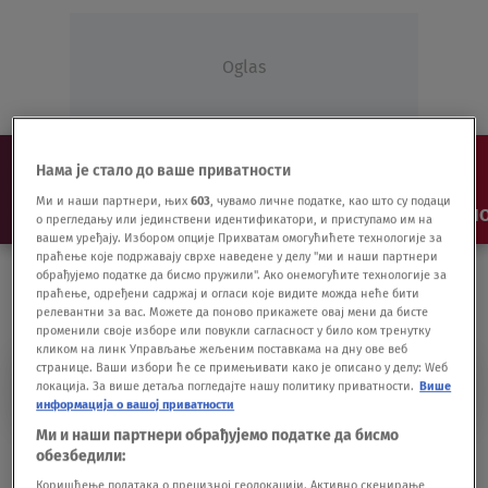
Oglas
Нама је стало до ваше приватности
Ми и наши партнери, њих
603
, чувамо личне податке, као што су подаци
NAJNOVIJE
VESTI
SHOW
SPORT
VIDEO
NO
о прегледању или јединствени идентификатори, и приступамо им на
вашем уређају. Избором опције Прихватам омогућићете технологије за
праћење које подржавају сврхе наведене у делу "ми и наши партнери
обрађујемо податке да бисмо пружили". Ако онемогућите технологије за
праћење, одређени садржај и огласи које видите можда неће бити
релевантни за вас. Можете да поново прикажете овај мени да бисте
променили своје изборе или повукли сагласност у било ком тренутку
кликом на линк Управљање жељеним поставкама на дну ове веб
странице. Ваши избори ће се примењивати како је описано у делу: Wеб
PRIPADNICI MUP-A
локација. За више детаља погледајте нашу политику приватности.
Више
информација о вашој приватности
Ми и наши партнери обрађујемо податке да бисмо
VIDEO Dok Vučić drži govor policajci
обезбедили:
padaju u nesvest
Коришћење података о прецизној геолокацији. Активно скенирање