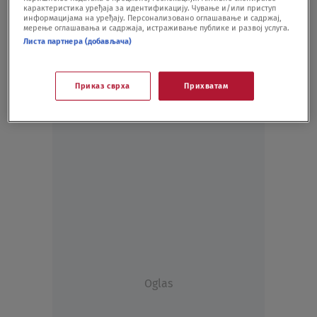
карактеристика уређаја за идентификацију. Чување и/или приступ
POLITIKA
21.06.21.
информацијама на уређају. Персонализовано оглашавање и садржај,
мерење оглашавања и садржаја, истраживање публике и развој услуга.
Листа партнера (добављача)
Приказ сврха
Прихватам
Oglas
Oglas