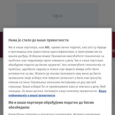
Oglas
Нама је стало до ваше приватности
Ми и наши партнери, њих
603
, чувамо личне податке, као што су подаци
NAJNOVIJE
VESTI
SHOW
SPORT
VIDEO
NO
о прегледању или јединствени идентификатори, и приступамо им на
вашем уређају. Избором опције Прихватам омогућићете технологије за
праћење које подржавају сврхе наведене у делу "ми и наши партнери
обрађујемо податке да бисмо пружили". Ако онемогућите технологије за
праћење, одређени садржај и огласи које видите можда неће бити
релевантни за вас. Можете да поново прикажете овај мени да бисте
променили своје изборе или повукли сагласност у било ком тренутку
кликом на линк Управљање жељеним поставкама на дну ове веб
странице. Ваши избори ће се примењивати како је описано у делу: Wеб
PREMIKJER LIGA ŠKOTSKE
локација. За више детаља погледајте нашу политику приватности.
Више
информација о вашој приватности
Ми и наши партнери обрађујемо податке да бисмо
"Radi čovek dva posla": De Hea ima
обезбедили:
dvojnika iz Škotske
Коришћење података о прецизној геолокацији. Активно скенирање