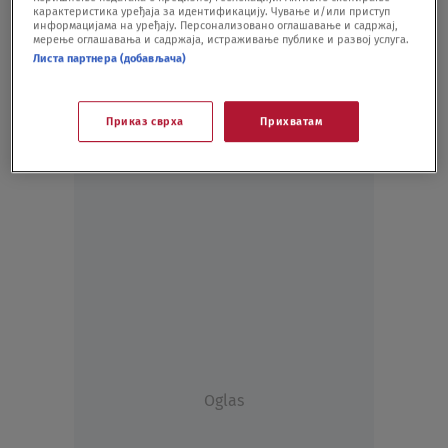
карактеристика уређаја за идентификацију. Чување и/или приступ
FUDBAL
04.08.20.
информацијама на уређају. Персонализовано оглашавање и садржај,
мерење оглашавања и садржаја, истраживање публике и развој услуга.
Листа партнера (добављача)
Приказ сврха
Прихватам
Oglas
Oglas