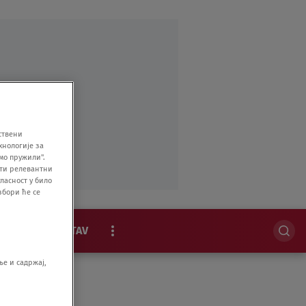
ствени
хнологије за
мо пружили".
ити релевантни
ласност у било
збори ће се
MAGAZIN
STAV
EKSKLUZIVNO
е и садржај,