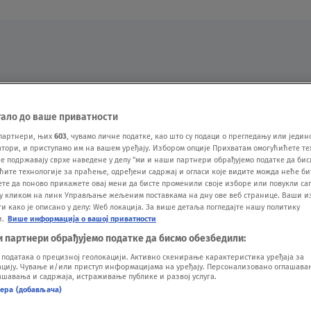
Oglas
тало до ваше приватности
партнери, њих
603
, чувамо личне податке, као што су подаци о прегледању или једин
ори, и приступамо им на вашем уређају. Избором опције Прихватам омогућићете те
е подржавају сврхе наведене у делу "ми и наши партнери обрађујемо податке да бис
ћите технологије за праћење, одређени садржај и огласи које видите можда неће б
ете да поново прикажете овај мени да бисте променили своје изборе или повукли саг
у кликом на линк Управљање жељеним поставкама на дну ове веб странице. Ваши и
 како је описано у делу: Wеб локација. За више детаља погледајте нашу политику
и.
Више информација о вашој приватности
VESTI
SHOW
SPORT
VIDEO
NOVA BAZA
и партнери обрађујемо податке да бисмо обезбедили:
одатака о прецизној геолокацији. Активно скенирање карактеристика уређаја за
ију. Чување и/или приступ информацијама на уређају. Персонализовано оглашавањ
шавања и садржаја, истраживање публике и развој услуга.
нера (добављача)