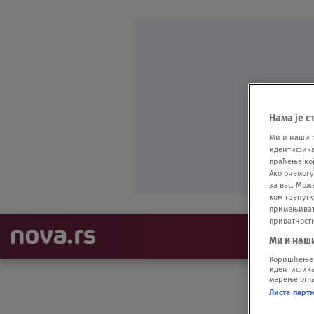
Нама је с
Ми и наши 
идентификат
праћење кој
Ако онемогу
за вас. Мож
ком тренутк
примењивати
приватност
NAJNOVIJE
Ми и наш
Коришћење п
идентификац
мерење огла
Листа парт