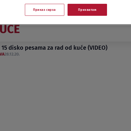
Приказ сврха
Прихватам
KUĆE
 15 disko pesama za rad od kuće (VIDEO)
VA
28.12.20.