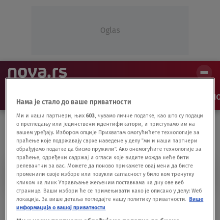
Oglas
NAJNOVIJE
VESTI
SHOW
SPORT
VIDEO
NO
Нама је стало до ваше приватности
Ми и наши партнери, њих
603
, чувамо личне податке, као што су подаци
о прегледању или јединствени идентификатори, и приступамо им на
вашем уређају. Избором опције Прихватам омогућићете технологије за
праћење које подржавају сврхе наведене у делу "ми и наши партнери
обрађујемо податке да бисмо пружили". Ако онемогућите технологије за
праћење, одређени садржај и огласи које видите можда неће бити
релевантни за вас. Можете да поново прикажете овај мени да бисте
PERSPEKTIVA
променили своје изборе или повукли сагласност у било ком тренутку
кликом на линк Управљање жељеним поставкама на дну ове веб
странице. Ваши избори ће се примењивати како је описано у делу: Wеб
локација. За више детаља погледајте нашу политику приватности.
Више
Mi smo stigli nigde od Solunske
информација о вашој приватности
deklaracije: Pre 20 godina počelo širenje