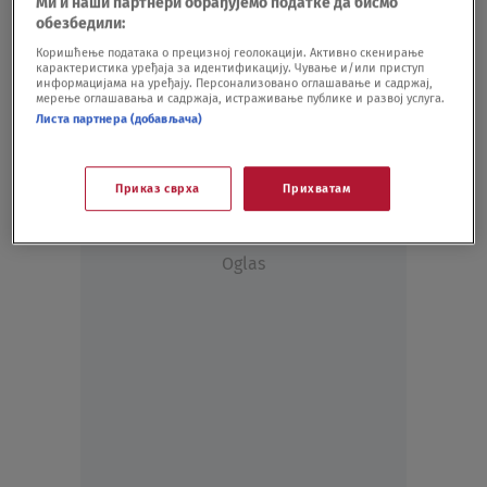
Ми и наши партнери обрађујемо податке да бисмо
EU na Balkan
обезбедили:
EMISIJE
22.08.23.
Коришћење података о прецизној геолокацији. Активно скенирање
Ciriški "Noe Cajtung": EU iz navike laže o
карактеристика уређаја за идентификацију. Чување и/или приступ
информацијама на уређају. Персонализовано оглашавање и садржај,
proširenju na Zapadni Balkan
мерење оглашавања и садржаја, истраживање публике и развој услуга.
POLITIKA
06.10.21.
Листа партнера (добављача)
Приказ сврха
Прихватам
Oglas