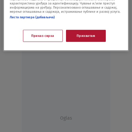
карактеристика уређаја за идентификацију. Чување и/или приступ
SPORT - OSTALO
28.09.21.
информацијама на уређају. Персонализовано оглашавање и садржај,
мерење оглашавања и садржаја, истраживање публике и развој услуга.
Листа партнера (добављача)
Приказ сврха
Прихватам
Oglas
Oglas