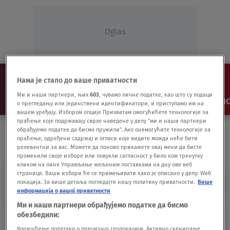
Oglas
Нама је стало до ваше приватности
Ми и наши партнери, њих
603
, чувамо личне податке, као што су подаци
NAJNOVIJE
VESTI
SHOW
SPORT
VIDEO
NO
о прегледању или јединствени идентификатори, и приступамо им на
вашем уређају. Избором опције Прихватам омогућићете технологије за
праћење које подржавају сврхе наведене у делу "ми и наши партнери
обрађујемо податке да бисмо пружили". Ако онемогућите технологије за
праћење, одређени садржај и огласи које видите можда неће бити
релевантни за вас. Можете да поново прикажете овај мени да бисте
променили своје изборе или повукли сагласност у било ком тренутку
кликом на линк Управљање жељеним поставкама на дну ове веб
странице. Ваши избори ће се примењивати како је описано у делу: Wеб
PEJTON MENING
локација. За више детаља погледајте нашу политику приватности.
Више
информација о вашој приватности
Ми и наши партнери обрађујемо податке да бисмо
Čuveni američki fudbaler pokazao srednji
обезбедили:
prst u prenosu uživo VIDEO
Коришћење података о прецизној геолокацији. Активно скенирање