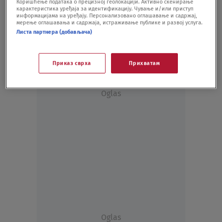
Коришћење података о прецизној геолокацији. Активно скенирање
Komite pretukle dvojicu pripadnika
карактеристика уређаја за идентификацију. Чување и/или приступ
Vojske Crne Gore
информацијама на уређају. Персонализовано оглашавање и садржај,
мерење оглашавања и садржаја, истраживање публике и развој услуга.
SVET
09.04.21.
Листа партнера (добављача)
Приказ сврха
Прихватам
Oglas
Oglas