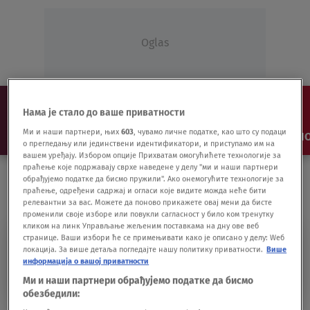
Oglas
Нама је стало до ваше приватности
Ми и наши партнери, њих
603
, чувамо личне податке, као што су подаци
NAJNOVIJE
VESTI
SHOW
SPORT
VIDEO
NO
о прегледању или јединствени идентификатори, и приступамо им на
вашем уређају. Избором опције Прихватам омогућићете технологије за
праћење које подржавају сврхе наведене у делу "ми и наши партнери
обрађујемо податке да бисмо пружили". Ако онемогућите технологије за
праћење, одређени садржај и огласи које видите можда неће бити
релевантни за вас. Можете да поново прикажете овај мени да бисте
променили своје изборе или повукли сагласност у било ком тренутку
кликом на линк Управљање жељеним поставкама на дну ове веб
странице. Ваши избори ће се примењивати како је описано у делу: Wеб
PATRIOTSKO-KOMITSKI
локација. За више детаља погледајте нашу политику приватности.
Више
информација о вашој приватности
SAVEZ
Ми и наши партнери обрађујемо податке да бисмо
обезбедили: