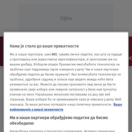
Oglas
Нама је стало до ваше приватности
Ми и наши партнери, њих
603
, чувамо личне податке, као што су подаци
NAJNOVIJE
VESTI
SHOW
SPORT
VIDEO
NO
о прегледању или јединствени идентификатори, и приступамо им на
вашем уређају. Избором опције Прихватам омогућићете технологије за
праћење које подржавају сврхе наведене у делу "ми и наши партнери
обрађујемо податке да бисмо пружили". Ако онемогућите технологије за
праћење, одређени садржај и огласи које видите можда неће бити
релевантни за вас. Можете да поново прикажете овај мени да бисте
променили своје изборе или повукли сагласност у било ком тренутку
кликом на линк Управљање жељеним поставкама на дну ове веб
странице. Ваши избори ће се примењивати како је описано у делу: Wеб
PARK PRIRODE PONJAVICA
локација. За више детаља погледајте нашу политику приватности.
Више
информација о вашој приватности
Ми и наши партнери обрађујемо податке да бисмо
Zaštićeni park prirode i usred njega -
обезбедили:
đubrište
Коришћење података о прецизној геолокацији. Активно скенирање