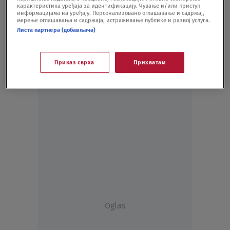
карактеристика уређаја за идентификацију. Чување и/или приступ
DRUŠTVO
25.04.21.
информацијама на уређају. Персонализовано оглашавање и садржај,
мерење оглашавања и садржаја, истраживање публике и развој услуга.
Листа партнера (добављача)
Приказ сврха
Прихватам
Oglas
Oglas