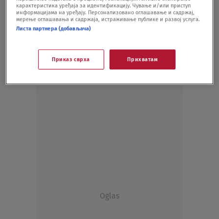
карактеристика уређаја за идентификацију. Чување и/или приступ
FUDBAL
21.07.20.
информацијама на уређају. Персонализовано оглашавање и садржај,
мерење оглашавања и садржаја, истраживање публике и развој услуга.
Листа партнера (добављача)
Приказ сврха
Прихватам
Oglas
Oglas