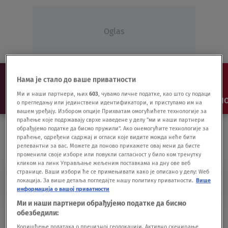
Oglas
Нама је стало до ваше приватности
Ми и наши партнери, њих
603
, чувамо личне податке, као што су подаци
NAJNOVIJE
VESTI
SHOW
SPORT
VIDEO
NO
о прегледању или јединствени идентификатори, и приступамо им на
вашем уређају. Избором опције Прихватам омогућићете технологије за
праћење које подржавају сврхе наведене у делу "ми и наши партнери
обрађујемо податке да бисмо пружили". Ако онемогућите технологије за
праћење, одређени садржај и огласи које видите можда неће бити
релевантни за вас. Можете да поново прикажете овај мени да бисте
променили своје изборе или повукли сагласност у било ком тренутку
кликом на линк Управљање жељеним поставкама на дну ове веб
странице. Ваши избори ће се примењивати како је описано у делу: Wеб
OPSEDNUT
локација. За више детаља погледајте нашу политику приватности.
Више
информација о вашој приватности
Ми и наши партнери обрађујемо податке да бисмо
Mitrović za Nova.rs: Opsednut sam, želim
обезбедили:
da budem najbolji
Коришћење података о прецизној геолокацији. Активно скенирање