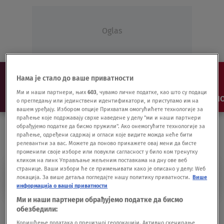
Oglas
Нама је стало до ваше приватности
Ми и наши партнери, њих
603
, чувамо личне податке, као што су подаци
NAJNOVIJE
VESTI
SHOW
SPORT
VIDEO
NO
о прегледању или јединствени идентификатори, и приступамо им на
вашем уређају. Избором опције Прихватам омогућићете технологије за
праћење које подржавају сврхе наведене у делу "ми и наши партнери
обрађујемо податке да бисмо пружили". Ако онемогућите технологије за
праћење, одређени садржај и огласи које видите можда неће бити
релевантни за вас. Можете да поново прикажете овај мени да бисте
променили своје изборе или повукли сагласност у било ком тренутку
кликом на линк Управљање жељеним поставкама на дну ове веб
странице. Ваши избори ће се примењивати како је описано у делу: Wеб
OPPOZICIJA
локација. За више детаља погледајте нашу политику приватности.
Више
информација о вашој приватности
Ми и наши партнери обрађујемо податке да бисмо
Vuk Jeremić: "Prava opozicija će biti van
обезбедили:
parlamenta"
Коришћење података о прецизној геолокацији. Активно скенирање