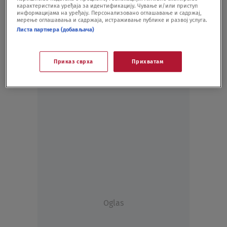
карактеристика уређаја за идентификацију. Чување и/или приступ
VIDEO
24.05.20.
информацијама на уређају. Персонализовано оглашавање и садржај,
мерење оглашавања и садржаја, истраживање публике и развој услуга.
Листа партнера (добављача)
Приказ сврха
Прихватам
Oglas
Oglas