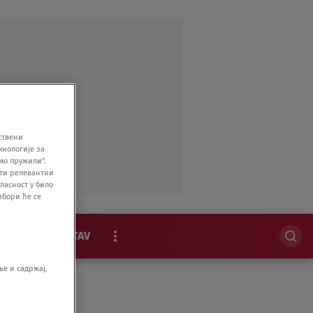
ствени
хнологије за
мо пружили".
ити релевантни
ласност у било
збори ће се
MAGAZIN
STAV
EKSKLUZIVNO
е и садржај,