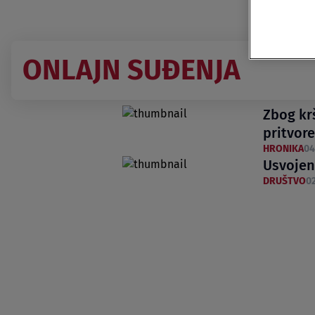
ONLAJN SUĐENJA
Zbog kr
pritvor
HRONIKA
04
Usvojen
DRUŠTVO
02