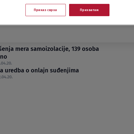
Приказ сврха
Прихватам
šenja mera samoizolacije, 139 osoba
eno
.04.20.
a uredba o onlajn suđenjima
.04.20.