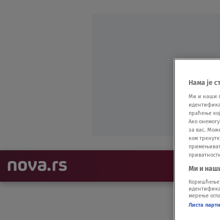
Нама је с
Ми и наши 
идентификат
праћење кој
Ако онемогу
за вас. Мож
ком тренутк
примењивати
приватност
NAJNOVIJE
Ми и наш
Коришћење п
идентификац
мерење огла
Листа парт