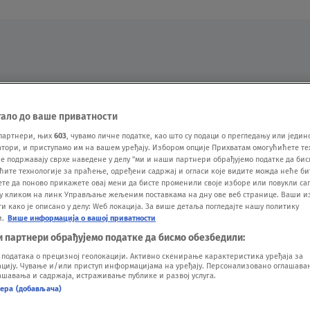
Oglas
тало до ваше приватности
партнери, њих
603
, чувамо личне податке, као што су подаци о прегледању или једин
ори, и приступамо им на вашем уређају. Избором опције Прихватам омогућићете те
е подржавају сврхе наведене у делу "ми и наши партнери обрађујемо податке да бис
ћите технологије за праћење, одређени садржај и огласи које видите можда неће б
ете да поново прикажете овај мени да бисте променили своје изборе или повукли саг
у кликом на линк Управљање жељеним поставкама на дну ове веб странице. Ваши и
 како је описано у делу: Wеб локација. За више детаља погледајте нашу политику
и.
Више информација о вашој приватности
VESTI
SHOW
SPORT
VIDEO
NOVA BAZA
и партнери обрађујемо податке да бисмо обезбедили:
одатака о прецизној геолокацији. Активно скенирање карактеристика уређаја за
ију. Чување и/или приступ информацијама на уређају. Персонализовано оглашавањ
шавања и садржаја, истраживање публике и развој услуга.
нера (добављача)