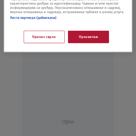
карактеристика уређаја за идентификацију. Чување и/или приступ
HRONIKA
01.10.20.
информацијама на уређају. Персонализовано оглашавање и садржај,
мерење оглашавања и садржаја, истраживање публике и развој услуга.
Листа партнера (добављача)
Приказ сврха
Прихватам
Oglas
Oglas