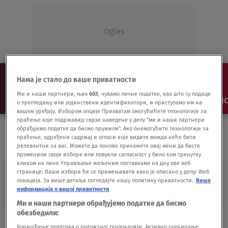
Oglas
Нама је стало до ваше приватности
Ми и наши партнери, њих
603
, чувамо личне податке, као што су подаци
NAJNOVIJE
VESTI
SHOW
SPORT
VIDEO
NO
о прегледању или јединствени идентификатори, и приступамо им на
вашем уређају. Избором опције Прихватам омогућићете технологије за
праћење које подржавају сврхе наведене у делу "ми и наши партнери
обрађујемо податке да бисмо пружили". Ако онемогућите технологије за
праћење, одређени садржај и огласи које видите можда неће бити
релевантни за вас. Можете да поново прикажете овај мени да бисте
променили своје изборе или повукли сагласност у било ком тренутку
кликом на линк Управљање жељеним поставкама на дну ове веб
странице. Ваши избори ће се примењивати како је описано у делу: Wеб
NIKOLA BULATOVI
локација. За више детаља погледајте нашу политику приватности.
Више
информација о вашој приватности
Ми и наши партнери обрађујемо податке да бисмо
Pet godina zatvora za ubistvo vlasnika
обезбедили:
menjačnice u Zemunu
Коришћење података о прецизној геолокацији. Активно скенирање