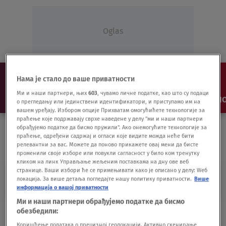
Oglas
Нама је стало до ваше приватности
Ми и наши партнери, њих
603
, чувамо личне податке, као што су подаци
NAJNOVIJE
VESTI
SHOW
SPORT
VIDEO
NO
о прегледању или јединствени идентификатори, и приступамо им на
вашем уређају. Избором опције Прихватам омогућићете технологије за
праћење које подржавају сврхе наведене у делу "ми и наши партнери
обрађујемо податке да бисмо пружили". Ако онемогућите технологије за
праћење, одређени садржај и огласи које видите можда неће бити
релевантни за вас. Можете да поново прикажете овај мени да бисте
променили своје изборе или повукли сагласност у било ком тренутку
кликом на линк Управљање жељеним поставкама на дну ове веб
странице. Ваши избори ће се примењивати како је описано у делу: Wеб
NET.KABINET
локација. За више детаља погледајте нашу политику приватности.
Више
информација о вашој приватности
Ми и наши партнери обрађујемо податке да бисмо
Od danas provera znanja učenika na
обезбедили:
platformi net.kabinet
Коришћење података о прецизној геолокацији. Активно скенирање