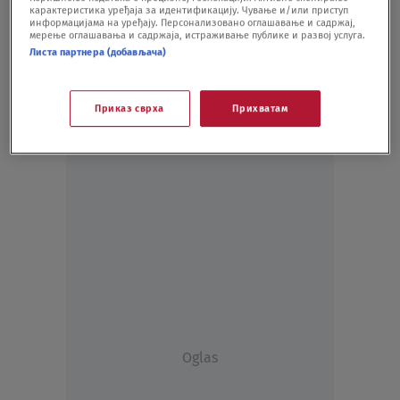
карактеристика уређаја за идентификацију. Чување и/или приступ
DRUŠTVO
15.05.20.
информацијама на уређају. Персонализовано оглашавање и садржај,
мерење оглашавања и садржаја, истраживање публике и развој услуга.
Листа партнера (добављача)
Приказ сврха
Прихватам
Oglas
Oglas