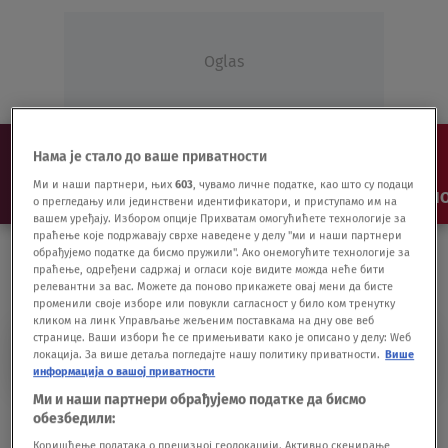
Oglas
Нама је стало до ваше приватности
Ми и наши партнери, њих
603
, чувамо личне податке, као што су подаци
NAJNOVIJE
VESTI
SHOW
SPORT
VIDEO
NO
о прегледању или јединствени идентификатори, и приступамо им на
вашем уређају. Избором опције Прихватам омогућићете технологије за
праћење које подржавају сврхе наведене у делу "ми и наши партнери
обрађујемо податке да бисмо пружили". Ако онемогућите технологије за
праћење, одређени садржај и огласи које видите можда неће бити
релевантни за вас. Можете да поново прикажете овај мени да бисте
променили своје изборе или повукли сагласност у било ком тренутку
кликом на линк Управљање жељеним поставкама на дну ове веб
странице. Ваши избори ће се примењивати како је описано у делу: Wеб
NELSON SEMEDO
локација. За више детаља погледајте нашу политику приватности.
Више
информација о вашој приватности
Ми и наши партнери обрађујемо податке да бисмо
Barselona nudi Sitiju beka za dolazak
обезбедили:
Bernarda Silve
Коришћење података о прецизној геолокацији. Активно скенирање