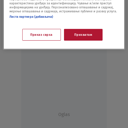
карактеристика уређаја за идентификацију. Чување и/или приступ
FUDBAL
10.08.20.
информацијама на уређају. Персонализовано оглашавање и садржај,
мерење оглашавања и садржаја, истраживање публике и развој услуга.
Листа партнера (добављача)
Приказ сврха
Прихватам
Oglas
Oglas