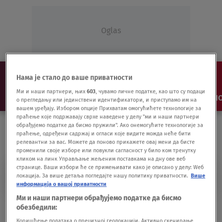
Oglas
Нама је стало до ваше приватности
Ми и наши партнери, њих
603
, чувамо личне податке, као што су подаци
NAJNOVIJE
VESTI
SHOW
SPORT
VIDEO
NO
о прегледању или јединствени идентификатори, и приступамо им на
вашем уређају. Избором опције Прихватам омогућићете технологије за
праћење које подржавају сврхе наведене у делу "ми и наши партнери
обрађујемо податке да бисмо пружили". Ако онемогућите технологије за
праћење, одређени садржај и огласи које видите можда неће бити
релевантни за вас. Можете да поново прикажете овај мени да бисте
променили своје изборе или повукли сагласност у било ком тренутку
кликом на линк Управљање жељеним поставкама на дну ове веб
странице. Ваши избори ће се примењивати како је описано у делу: Wеб
NEGOTINAC
локација. За више детаља погледајте нашу политику приватности.
Више
информација о вашој приватности
Ми и наши партнери обрађујемо податке да бисмо
Stigao iz Beča, a kršio samoizolaciju:
обезбедили:
Negotinac završio u Požarevcu
Коришћење података о прецизној геолокацији. Активно скенирање