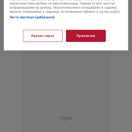
карактеристика уређаја за идентификацију. Чување и/или приступ
HRONIKA
31.03.20.
информацијама на уређају. Персонализовано оглашавање и садржај,
мерење оглашавања и садржаја, истраживање публике и развој услуга.
Листа партнера (добављача)
Приказ сврха
Прихватам
Oglas
Oglas