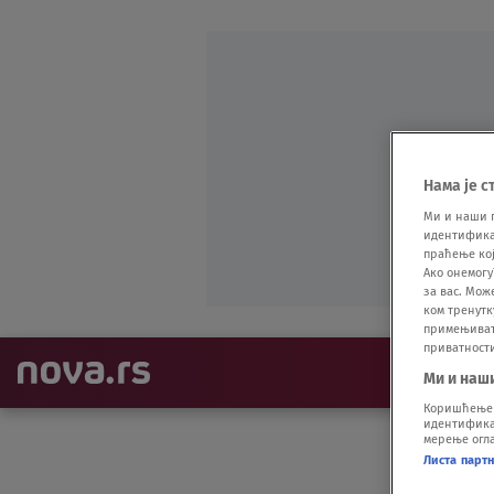
Нама је с
Ми и наши 
идентификат
праћење кој
Ако онемогу
за вас. Мож
ком тренутк
примењивати
приватност
NAJNOVIJE
Ми и наш
Коришћење п
идентификац
мерење огла
Листа парт