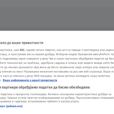
Oglas
тало до ваше приватности
партнери, њих
603
, чувамо личне податке, као што су подаци о прегледању или једин
ори, и приступамо им на вашем уређају. Избором опције Прихватам омогућићете те
е подржавају сврхе наведене у делу "ми и наши партнери обрађујемо податке да бис
ћите технологије за праћење, одређени садржај и огласи које видите можда неће б
ете да поново прикажете овај мени да бисте променили своје изборе или повукли саг
у кликом на линк Управљање жељеним поставкама на дну ове веб странице. Ваши и
 како је описано у делу: Wеб локација. За више детаља погледајте нашу политику
и.
Више информација о вашој приватности
VESTI
SHOW
SPORT
VIDEO
NOVA BAZA
и партнери обрађујемо податке да бисмо обезбедили:
одатака о прецизној геолокацији. Активно скенирање карактеристика уређаја за
ију. Чување и/или приступ информацијама на уређају. Персонализовано оглашавањ
шавања и садржаја, истраживање публике и развој услуга.
нера (добављача)