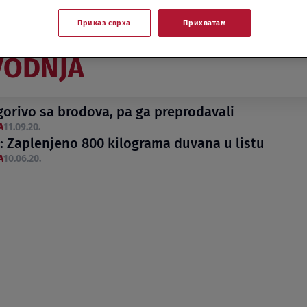
Приказ сврха
Прихватам
VODNJA
 gorivo sa brodova, pa ga preprodavali
A
11.09.20.
a: Zaplenjeno 800 kilograma duvana u listu
A
10.06.20.