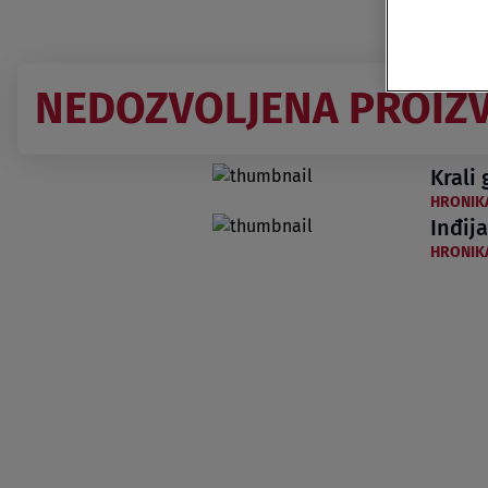
NEDOZVOLJENA PROIZ
Krali
HRONIK
Inđij
HRONIK