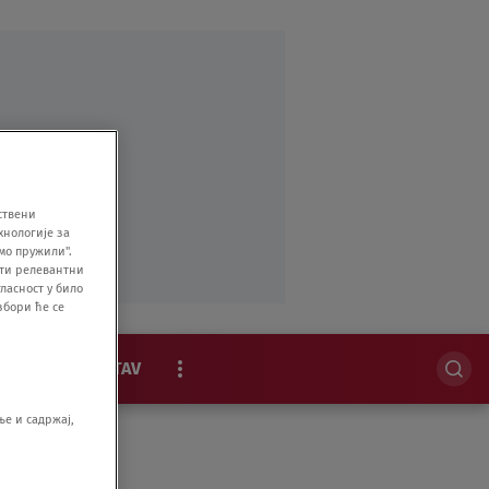
ствени
хнологије за
мо пружили".
ити релевантни
ласност у било
збори ће се
MAGAZIN
STAV
EKSKLUZIVNO
е и садржај,