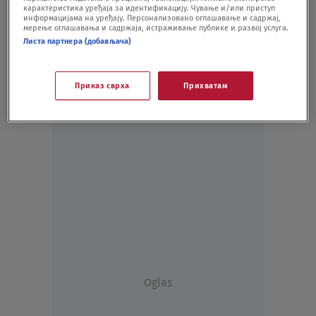
карактеристика уређаја за идентификацију. Чување и/или приступ
KULTURA
19.06.21.
информацијама на уређају. Персонализовано оглашавање и садржај,
мерење оглашавања и садржаја, истраживање публике и развој услуга.
Листа партнера (добављача)
Приказ сврха
Прихватам
Oglas
Oglas