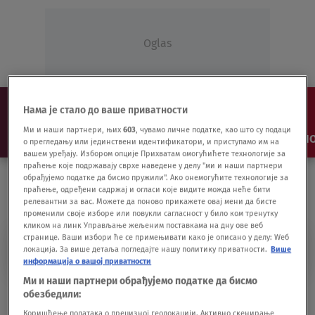
Oglas
Нама је стало до ваше приватности
Ми и наши партнери, њих
603
, чувамо личне податке, као што су подаци
NAJNOVIJE
VESTI
SHOW
SPORT
VIDEO
NO
о прегледању или јединствени идентификатори, и приступамо им на
вашем уређају. Избором опције Прихватам омогућићете технологије за
праћење које подржавају сврхе наведене у делу "ми и наши партнери
обрађујемо податке да бисмо пружили". Ако онемогућите технологије за
праћење, одређени садржај и огласи које видите можда неће бити
релевантни за вас. Можете да поново прикажете овај мени да бисте
променили своје изборе или повукли сагласност у било ком тренутку
кликом на линк Управљање жељеним поставкама на дну ове веб
странице. Ваши избори ће се примењивати како је описано у делу: Wеб
NATALIJA TATIĆ
локација. За више детаља погледајте нашу политику приватности.
Више
информација о вашој приватности
Ми и наши партнери обрађујемо податке да бисмо
Galerija SANU: Svetski dan muzike uz
обезбедили:
Debisija, Šosona...
Коришћење података о прецизној геолокацији. Активно скенирање