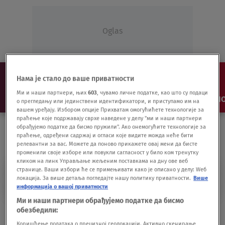
Oglas
Нама је стало до ваше приватности
Ми и наши партнери, њих
603
, чувамо личне податке, као што су подаци
NAJNOVIJE
VESTI
SHOW
SPORT
VIDEO
NO
о прегледању или јединствени идентификатори, и приступамо им на
вашем уређају. Избором опције Прихватам омогућићете технологије за
праћење које подржавају сврхе наведене у делу "ми и наши партнери
обрађујемо податке да бисмо пружили". Ако онемогућите технологије за
праћење, одређени садржај и огласи које видите можда неће бити
релевантни за вас. Можете да поново прикажете овај мени да бисте
променили своје изборе или повукли сагласност у било ком тренутку
кликом на линк Управљање жељеним поставкама на дну ове веб
странице. Ваши избори ће се примењивати како је описано у делу: Wеб
NATALIE KRISTINE HORLER
локација. За више детаља погледајте нашу политику приватности.
Више
информација о вашој приватности
Ми и наши партнери обрађујемо податке да бисмо
Pevačica iz grupe Kaskada pozitivna na
обезбедили:
koronavirus
Коришћење података о прецизној геолокацији. Активно скенирање