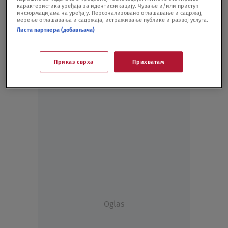
карактеристика уређаја за идентификацију. Чување и/или приступ
SHOWBIZ
25.03.20.
информацијама на уређају. Персонализовано оглашавање и садржај,
мерење оглашавања и садржаја, истраживање публике и развој услуга.
Листа партнера (добављача)
Приказ сврха
Прихватам
Oglas
Oglas