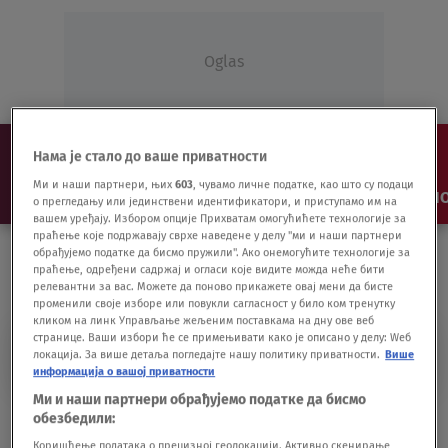
Oglas
Нама је стало до ваше приватности
Ми и наши партнери, њих
603
, чувамо личне податке, као што су подаци
NAJNOVIJE
VESTI
SHOW
SPORT
VIDEO
NO
о прегледању или јединствени идентификатори, и приступамо им на
вашем уређају. Избором опције Прихватам омогућићете технологије за
праћење које подржавају сврхе наведене у делу "ми и наши партнери
обрађујемо податке да бисмо пружили". Ако онемогућите технологије за
праћење, одређени садржај и огласи које видите можда неће бити
релевантни за вас. Можете да поново прикажете овај мени да бисте
променили своје изборе или повукли сагласност у било ком тренутку
кликом на линк Управљање жељеним поставкама на дну ове веб
странице. Ваши избори ће се примењивати како је описано у делу: Wеб
NASTAVAK SUĐENJA
локација. За више детаља погледајте нашу политику приватности.
Више
информација о вашој приватности
Ми и наши партнери обрађујемо податке да бисмо
Sutra nastavak suđenja optuženima za
обезбедили:
ubistvo Ivanovića
Коришћење података о прецизној геолокацији. Активно скенирање