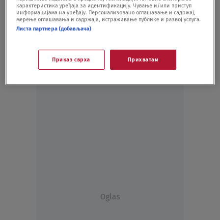
карактеристика уређаја за идентификацију. Чување и/или приступ
POLITIKA
15.03.20.
информацијама на уређају. Персонализовано оглашавање и садржај,
мерење оглашавања и садржаја, истраживање публике и развој услуга.
Листа партнера (добављача)
Приказ сврха
Прихватам
Oglas
Oglas