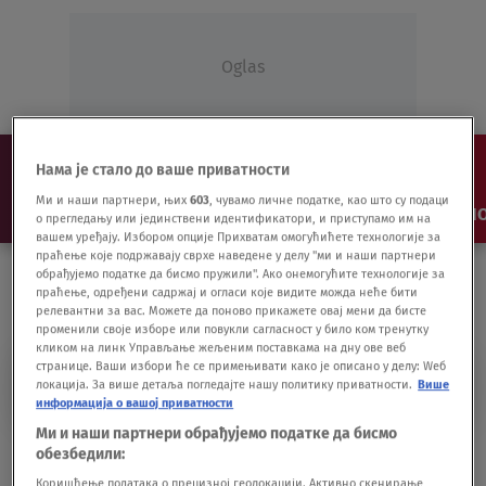
Oglas
Нама је стало до ваше приватности
Ми и наши партнери, њих
603
, чувамо личне податке, као што су подаци
NAJNOVIJE
VESTI
SHOW
SPORT
VIDEO
NO
о прегледању или јединствени идентификатори, и приступамо им на
вашем уређају. Избором опције Прихватам омогућићете технологије за
праћење које подржавају сврхе наведене у делу "ми и наши партнери
обрађујемо податке да бисмо пружили". Ако онемогућите технологије за
праћење, одређени садржај и огласи које видите можда неће бити
релевантни за вас. Можете да поново прикажете овај мени да бисте
променили своје изборе или повукли сагласност у било ком тренутку
кликом на линк Управљање жељеним поставкама на дну ове веб
странице. Ваши избори ће се примењивати како је описано у делу: Wеб
NARUDŽBENICE
локација. За више детаља погледајте нашу политику приватности.
Више
информација о вашој приватности
Ми и наши партнери обрађујемо податке да бисмо
Izgladneli od korone: Napolitanci za dan
обезбедили:
pojeli 60.000 pica
Коришћење података о прецизној геолокацији. Активно скенирање