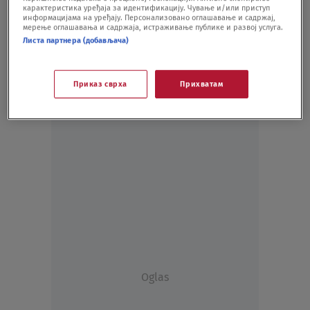
карактеристика уређаја за идентификацију. Чување и/или приступ
SVET
30.04.20.
информацијама на уређају. Персонализовано оглашавање и садржај,
мерење оглашавања и садржаја, истраживање публике и развој услуга.
Листа партнера (добављача)
Приказ сврха
Прихватам
Oglas
Oglas