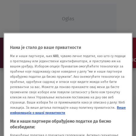
Oglas
Нама је стало до ваше приватности
Ми и наши партнери, њих
603
, чувамо личне податке, као што су подаци
NAJNOVIJE
VESTI
SHOW
SPORT
VIDEO
NO
о прегледању или јединствени идентификатори, и приступамо им на
вашем уређају. Избором опције Прихватам омогућићете технологије за
праћење које подржавају сврхе наведене у делу "ми и наши партнери
обрађујемо податке да бисмо пружили". Ако онемогућите технологије за
праћење, одређени садржај и огласи које видите можда неће бити
релевантни за вас. Можете да поново прикажете овај мени да бисте
променили своје изборе или повукли сагласност у било ком тренутку
кликом на линк Управљање жељеним поставкама на дну ове веб
странице. Ваши избори ће се примењивати како је описано у делу: Wеб
NAPUŠTENA DOMAĆINSTVA
локација. За више детаља погледајте нашу политику приватности.
Више
информација о вашој приватности
Ми и наши партнери обрађујемо податке да бисмо
Piše Ivan Mrđen: Krkobabićeva seoska
обезбедили:
idila
Коришћење података о прецизној геолокацији. Активно скенирање