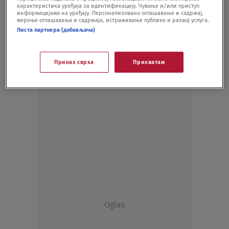
карактеристика уређаја за идентификацију. Чување и/или приступ
DRUŠTVO
02.02.21.
информацијама на уређају. Персонализовано оглашавање и садржај,
мерење оглашавања и садржаја, истраживање публике и развој услуга.
Листа партнера (добављача)
Приказ сврха
Прихватам
Oglas
Oglas