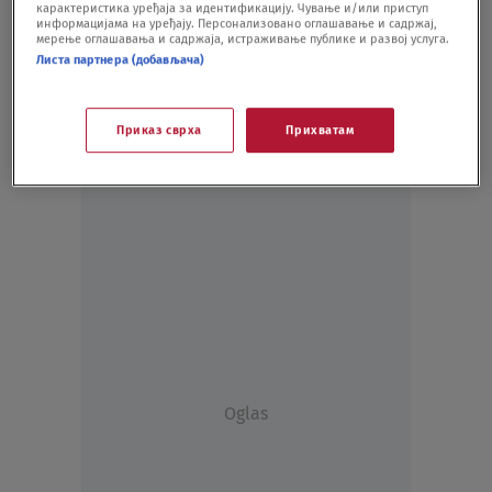
карактеристика уређаја за идентификацију. Чување и/или приступ
информацијама на уређају. Персонализовано оглашавање и садржај,
мерење оглашавања и садржаја, истраживање публике и развој услуга.
Листа партнера (добављача)
Приказ сврха
Прихватам
Oglas
Oglas