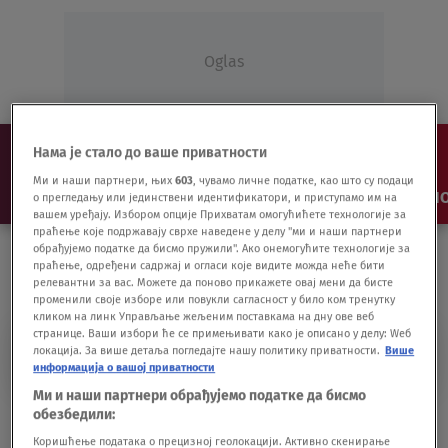
Oglas
Нама је стало до ваше приватности
Ми и наши партнери, њих
603
, чувамо личне податке, као што су подаци
NAJNOVIJE
VESTI
SHOW
SPORT
VIDEO
NO
о прегледању или јединствени идентификатори, и приступамо им на
вашем уређају. Избором опције Прихватам омогућићете технологије за
праћење које подржавају сврхе наведене у делу "ми и наши партнери
обрађујемо податке да бисмо пружили". Ако онемогућите технологије за
праћење, одређени садржај и огласи које видите можда неће бити
релевантни за вас. Можете да поново прикажете овај мени да бисте
променили своје изборе или повукли сагласност у било ком тренутку
кликом на линк Управљање жељеним поставкама на дну ове веб
странице. Ваши избори ће се примењивати како је описано у делу: Wеб
NADBISKUPI
локација. За више детаља погледајте нашу политику приватности.
Више
информација о вашој приватности
Ми и наши партнери обрађујемо податке да бисмо
обезбедили:
Nadbiskupi u BiH pobedili koronu
SVET
12.12.20.
Коришћење података о прецизној геолокацији. Активно скенирање