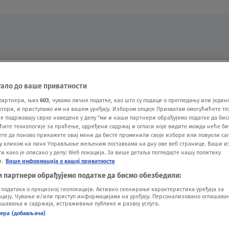
Oglas
тало до ваше приватности
партнери, њих
603
, чувамо личне податке, као што су подаци о прегледању или једин
ори, и приступамо им на вашем уређају. Избором опције Прихватам омогућићете те
е подржавају сврхе наведене у делу "ми и наши партнери обрађујемо податке да бис
ћите технологије за праћење, одређени садржај и огласи које видите можда неће б
ете да поново прикажете овај мени да бисте променили своје изборе или повукли саг
у кликом на линк Управљање жељеним поставкама на дну ове веб странице. Ваши и
 како је описано у делу: Wеб локација. За више детаља погледајте нашу политику
и.
Више информација о вашој приватности
VESTI
SHOW
SPORT
VIDEO
NOVA BAZA
и партнери обрађујемо податке да бисмо обезбедили:
одатака о прецизној геолокацији. Активно скенирање карактеристика уређаја за
ију. Чување и/или приступ информацијама на уређају. Персонализовано оглашавањ
шавања и садржаја, истраживање публике и развој услуга.
нера (добављача)