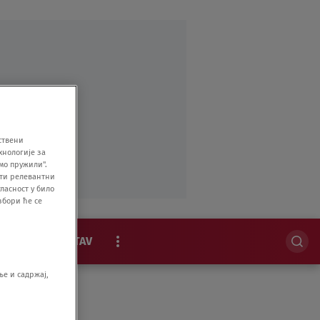
ствени
хнологије за
мо пружили".
ити релевантни
ласност у било
збори ће се
MAGAZIN
STAV
EKSKLUZIVNO
е и садржај,