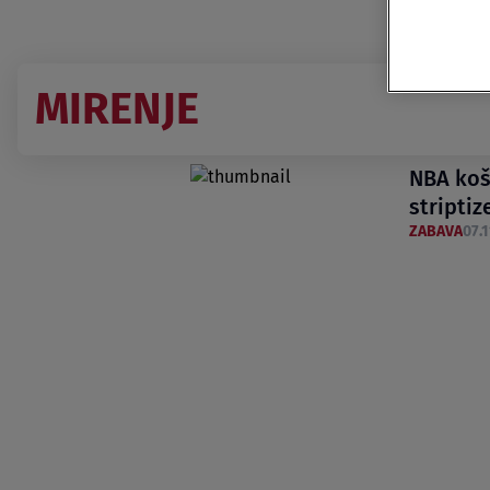
MIRENJE
NBA koš
striptiz
ZABAVA
07.1