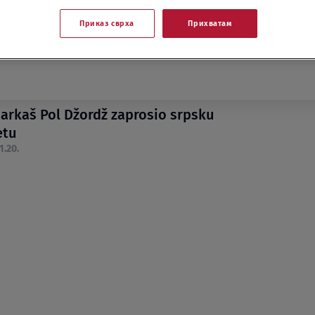
Приказ сврха
Прихватам
arkaš Pol Džordž zaprosio srpsku
etu
1.20.