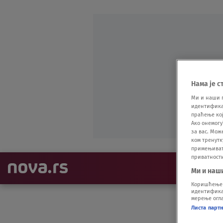
Нама је с
Ми и наши 
идентификат
праћење кој
Ако онемогу
за вас. Мож
ком тренутк
примењивати
приватност
NAJNOVIJE
Ми и наш
Коришћење п
идентификац
мерење огла
Листа парт