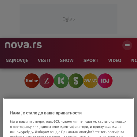
Oglas
NAJNOVIJE
VESTI
SHOW
SPORT
VIDEO
NO
MIRA STUPICA
Нама је стало до ваше приватности
Ми и наши партнери, њих
603
, чувамо личне податке, као што су подаци
о прегледању или јединствени идентификатори, и приступамо им на
Kao dečak izdržavao porodicu i krao ugalj,
вашем уређају. Избором опције Прихватам омогућићете технологије за
a onda postao velika filmska zvezda: