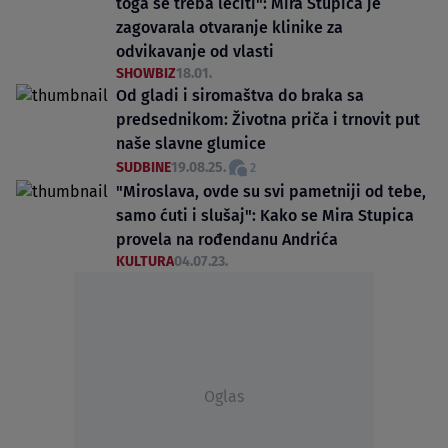
toga se treba lečiti": Mira Stupica je
zagovarala otvaranje klinike za
odvikavanje od vlasti
SHOWBIZ
18.01.
Od gladi i siromaštva do braka sa
predsednikom: Životna priča i trnovit put
naše slavne glumice
SUDBINE
19.08.25.
2
"Miroslava, ovde su svi pametniji od tebe,
samo ćuti i slušaj": Kako se Mira Stupica
provela na rođendanu Andrića
KULTURA
04.07.23.
Oglas