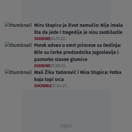
Miru Stupicu je život namučio: Nije imala
šta da jede i tragedije je nisu zaobilazile
SUDBINE
04.11.22.
Porok odveo u smrt princeze sa Dedinja:
Bile su ćerke predsednika Jugoslavije i
pastorke slavne glumice
SUDBINE
27.09.22.
Mali Žika Todorović i Mira Stupica: Fotka
koja topi srca
SHOWBIZ
27.04.21.
Oglas