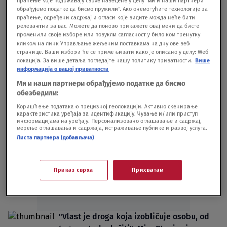
праћење које подржавају сврхе наведене у делу "ми и наши партнери
Neverovatna životna priča čuvenog Bore
обрађујемо податке да бисмо пружили". Ако онемогућите технологије за
праћење, одређени садржај и огласи које видите можда неће бити
Todorovića
релевантни за вас. Можете да поново прикажете овај мени да бисте
SHOWBIZ
08.07.
променили своје изборе или повукли сагласност у било ком тренутку
Od gladi i siromaštva do braka sa
кликом на линк Управљање жељеним поставкама на дну ове веб
странице. Ваши избори ће се примењивати како је описано у делу: Wеб
predsednikom: Naša legendarna glumica
локација. За више детаља погледајте нашу политику приватности.
Више
imala neverovatan život
информација о вашој приватности
SUDBINE
12.04.
Ми и наши партнери обрађујемо податке да бисмо
обезбедили:
Коришћење података о прецизној геолокацији. Активно скенирање
карактеристика уређаја за идентификацију. Чување и/или приступ
информацијама на уређају. Персонализовано оглашавање и садржај,
мерење оглашавања и садржаја, истраживање публике и развој услуга.
Листа партнера (добављача)
Oglas
Приказ сврха
Прихватам
"Vlast je droga koja izobličuje osobu, od