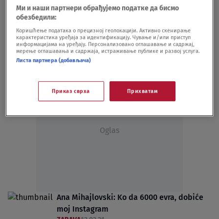
Mihajlu VIDEO
Ми и наши партнери обрађујемо податке да бисмо
обезбедили:
SHOWBIZ
13.10.23.
Dvojica sugrađana poginula na identičan
Коришћење података о прецизној геолокацији. Активно скенирање
карактеристика уређаја за идентификацију. Чување и/или приступ
način u Bulevaru: Mihajila pokosio
информацијама на уређају. Персонализовано оглашавање и садржај,
мерење оглашавања и садржаја, истраживање публике и развој услуга.
automobil, Stefana tramvaj
Листа партнера (добављача)
HRONIKA
09.12.22.
Приказ сврха
Прихватам
Oglas
Ana Mihajlovski: Ko da 6000 evra, dobiće
moj Instagram