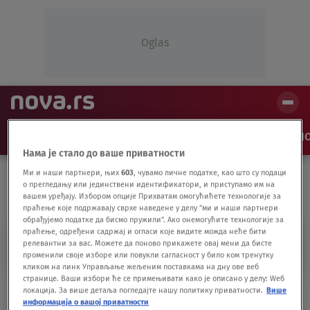
Oglas
NAJNOVIJE
VESTI
SHOW
SPORT
VIDEO
NO
Нама је стало до ваше приватности
Ми и наши партнери, њих
603
, чувамо личне податке, као што су подаци
о прегледању или јединствени идентификатори, и приступамо им на
вашем уређају. Избором опције Прихватам омогућићете технологије за
праћење које подржавају сврхе наведене у делу "ми и наши партнери
обрађујемо податке да бисмо пружили". Ако онемогућите технологије за
праћење, одређени садржај и огласи које видите можда неће бити
MIHAILO
релевантни за вас. Можете да поново прикажете овај мени да бисте
променили своје изборе или повукли сагласност у било ком тренутку
кликом на линк Управљање жељеним поставкама на дну ове веб
странице. Ваши избори ће се примењивати како је описано у делу: Wеб
Ammar Mešić, Olja Lević i Dane Svilar na
локација. За више детаља погледајте нашу политику приватности.
Више
информација о вашој приватности
humanitarnom događaju za pomoć malom