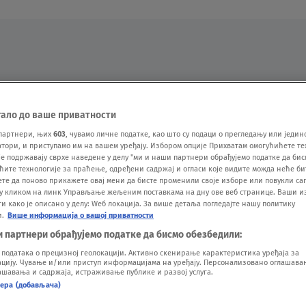
Oglas
тало до ваше приватности
партнери, њих
603
, чувамо личне податке, као што су подаци о прегледању или једин
ори, и приступамо им на вашем уређају. Избором опције Прихватам омогућићете те
е подржавају сврхе наведене у делу "ми и наши партнери обрађујемо податке да бис
ћите технологије за праћење, одређени садржај и огласи које видите можда неће б
ете да поново прикажете овај мени да бисте променили своје изборе или повукли саг
у кликом на линк Управљање жељеним поставкама на дну ове веб странице. Ваши и
 како је описано у делу: Wеб локација. За више детаља погледајте нашу политику
и.
Више информација о вашој приватности
VESTI
SHOW
SPORT
VIDEO
NOVA BAZA
и партнери обрађујемо податке да бисмо обезбедили:
одатака о прецизној геолокацији. Активно скенирање карактеристика уређаја за
ију. Чување и/или приступ информацијама на уређају. Персонализовано оглашавањ
шавања и садржаја, истраживање публике и развој услуга.
нера (добављача)