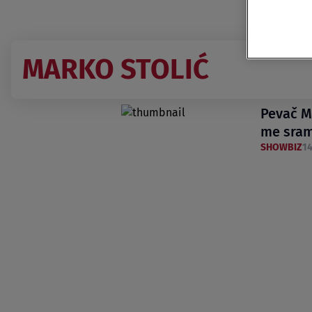
MARKO STOLIĆ
Pevač Ma
me sra
SHOWBIZ
14