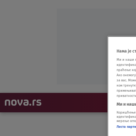
Нама је с
Ми и наши 
идентификат
праћење кој
Ако онемогу
за вас. Мож
ком тренутк
примењивати
приватност
NAJNOVIJE
Ми и наш
Коришћење п
идентификац
мерење огла
Листа парт