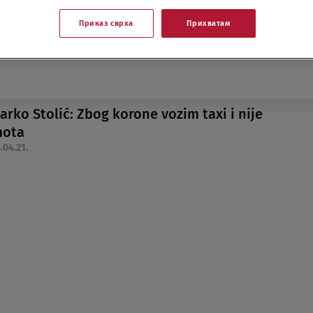
Приказ сврха
Прихватам
rko Stolić: Zbog korone vozim taxi i nije
mota
.04.21.