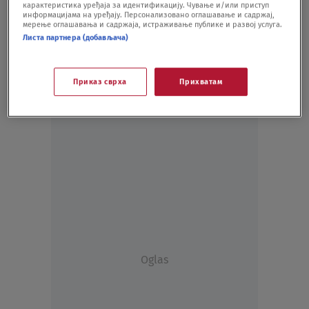
карактеристика уређаја за идентификацију. Чување и/или приступ
информацијама на уређају. Персонализовано оглашавање и садржај,
мерење оглашавања и садржаја, истраживање публике и развој услуга.
Листа партнера (добављача)
Приказ сврха
Прихватам
Oglas
Oglas