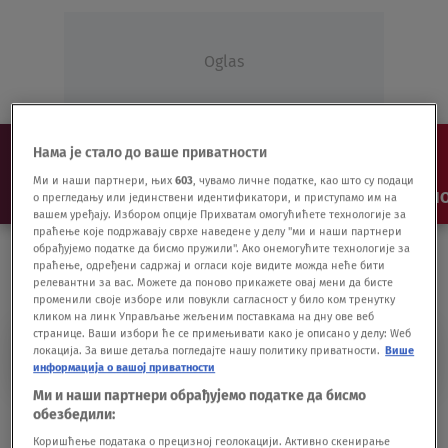
Oglas
Нама је стало до ваше приватности
Ми и наши партнери, њих
603
, чувамо личне податке, као што су подаци
NAJNOVIJE
VESTI
SHOW
SPORT
VIDEO
NO
о прегледању или јединствени идентификатори, и приступамо им на
вашем уређају. Избором опције Прихватам омогућићете технологије за
праћење које подржавају сврхе наведене у делу "ми и наши партнери
обрађујемо податке да бисмо пружили". Ако онемогућите технологије за
праћење, одређени садржај и огласи које видите можда неће бити
релевантни за вас. Можете да поново прикажете овај мени да бисте
променили своје изборе или повукли сагласност у било ком тренутку
кликом на линк Управљање жељеним поставкама на дну ове веб
странице. Ваши избори ће се примењивати како је описано у делу: Wеб
LEVI
локација. За више детаља погледајте нашу политику приватности.
Више
информација о вашој приватности
Ми и наши партнери обрађујемо податке да бисмо
обезбедили:
Nova pobeda Vlhove u slalomu u Leviju
SPORT - OSTALO
22.11.20.
Коришћење података о прецизној геолокацији. Активно скенирање