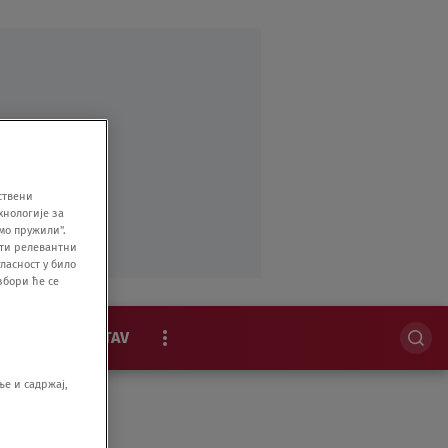
ствени
хнологије за
мо пружили".
ити релевантни
ласност у било
збори ће се
MAGAZIN
STAV
EKSKLUZIVNO
е и садржај,