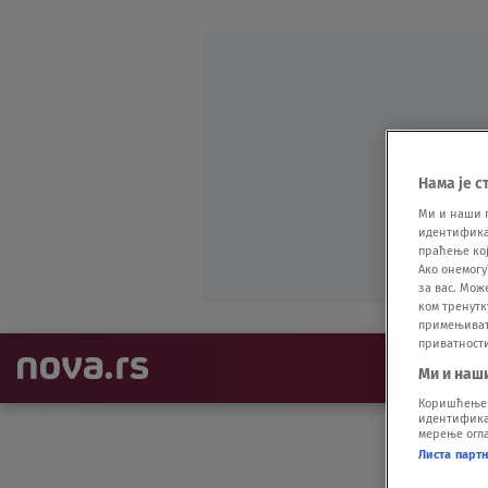
Нама је с
Ми и наши 
идентификат
праћење кој
Ако онемогу
за вас. Мож
ком тренутк
примењивати
приватност
NAJNOVIJE
Ми и наш
Коришћење п
идентификац
мерење огла
Листа парт