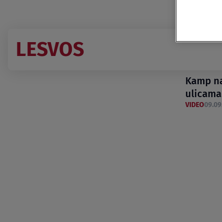
LESVOS
Kamp na
ulicama
VIDEO
09.09