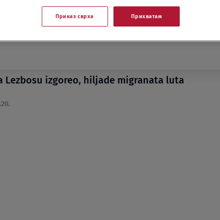
Приказ сврха
Прихватам
 Lezbosu izgoreo, hiljade migranata luta
.20.