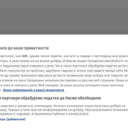
Oglas
тало до ваше приватности
партнери, њих
603
, чувамо личне податке, као што су подаци о прегледању или једин
ори, и приступамо им на вашем уређају. Избором опције Прихватам омогућићете те
е подржавају сврхе наведене у делу "ми и наши партнери обрађујемо податке да бис
ћите технологије за праћење, одређени садржај и огласи које видите можда неће б
ете да поново прикажете овај мени да бисте променили своје изборе или повукли саг
у кликом на линк Управљање жељеним поставкама на дну ове веб странице. Ваши и
 како је описано у делу: Wеб локација. За више детаља погледајте нашу политику
и.
Више информација о вашој приватности
VESTI
SHOW
SPORT
VIDEO
NOVA BAZA
и партнери обрађујемо податке да бисмо обезбедили:
одатака о прецизној геолокацији. Активно скенирање карактеристика уређаја за
ију. Чување и/или приступ информацијама на уређају. Персонализовано оглашавањ
шавања и садржаја, истраживање публике и развој услуга.
нера (добављача)