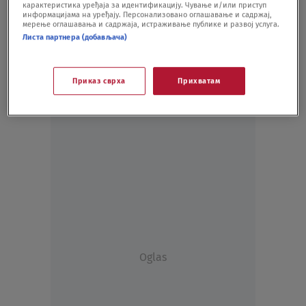
карактеристика уређаја за идентификацију. Чување и/или приступ
информацијама на уређају. Персонализовано оглашавање и садржај,
мерење оглашавања и садржаја, истраживање публике и развој услуга.
Листа партнера (добављача)
Приказ сврха
Прихватам
Oglas
Oglas