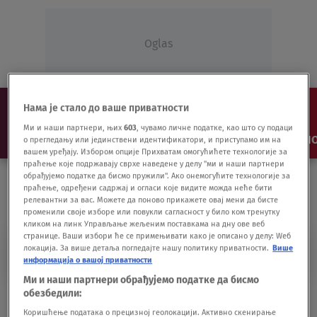
Oglas
Нама је стало до ваше приватности
Ми и наши партнери, њих
603
, чувамо личне податке, као што су подаци
NAJNOVIJE
VESTI
SHOW
SPORT
VIDEO
NO
о прегледању или јединствени идентификатори, и приступамо им на
вашем уређају. Избором опције Прихватам омогућићете технологије за
праћење које подржавају сврхе наведене у делу "ми и наши партнери
обрађујемо податке да бисмо пружили". Ако онемогућите технологије за
праћење, одређени садржај и огласи које видите можда неће бити
релевантни за вас. Можете да поново прикажете овај мени да бисте
променили своје изборе или повукли сагласност у било ком тренутку
кликом на линк Управљање жељеним поставкама на дну ове веб
странице. Ваши избори ће се примењивати како је описано у делу: Wеб
LALATOVIC
локација. За више детаља погледајте нашу политику приватности.
Више
информација о вашој приватности
Ми и наши партнери обрађујемо податке да бисмо
обезбедили:
Slavlje igrača i stručnog štaba Vojvodine
VIDEO
24.06.20.
Коришћење података о прецизној геолокацији. Активно скенирање