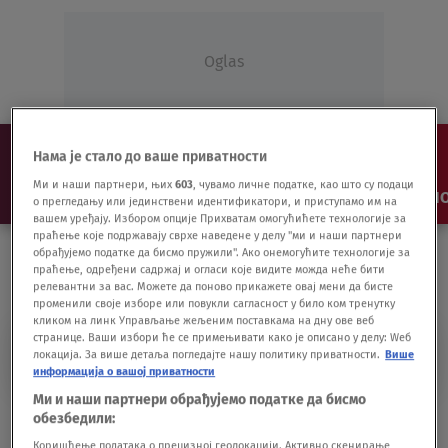
Oglas
Нама је стало до ваше приватности
Ми и наши партнери, њих
603
, чувамо личне податке, као што су подаци
NAJNOVIJE
VESTI
SHOW
SPORT
VIDEO
NO
о прегледању или јединствени идентификатори, и приступамо им на
вашем уређају. Избором опције Прихватам омогућићете технологије за
праћење које подржавају сврхе наведене у делу "ми и наши партнери
обрађујемо податке да бисмо пружили". Ако онемогућите технологије за
праћење, одређени садржај и огласи које видите можда неће бити
релевантни за вас. Можете да поново прикажете овај мени да бисте
променили своје изборе или повукли сагласност у било ком тренутку
кликом на линк Управљање жељеним поставкама на дну ове веб
странице. Ваши избори ће се примењивати како је описано у делу: Wеб
KULTURA POSLOVANJA
локација. За више детаља погледајте нашу политику приватности.
Више
информација о вашој приватности
Ми и наши партнери обрађујемо податке да бисмо
Veštačka inteligencija sada bira i
обезбедили:
direktore najvećih firmi
Коришћење података о прецизној геолокацији. Активно скенирање