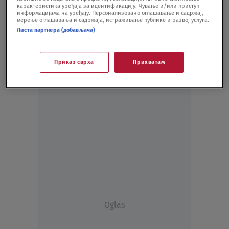
карактеристика уређаја за идентификацију. Чување и/или приступ
IT
10.05.20.
информацијама на уређају. Персонализовано оглашавање и садржај,
мерење оглашавања и садржаја, истраживање публике и развој услуга.
Листа партнера (добављача)
Приказ сврха
Прихватам
Oglas
Oglas