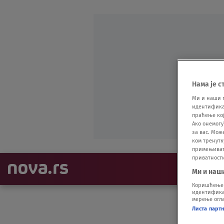
Нама је с
Ми и наши 
идентификат
праћење кој
Ако онемогу
за вас. Мож
ком тренутк
примењивати
приватност
NAJNOVIJE
Ми и наш
Коришћење п
идентификац
мерење огла
Листа парт