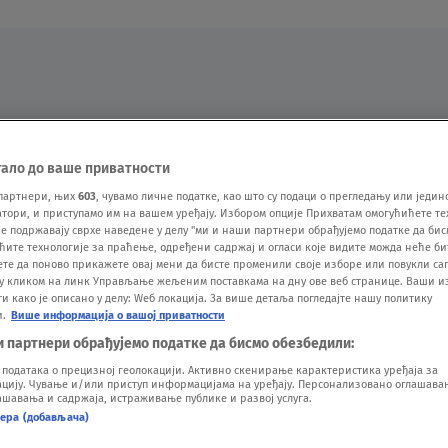
Oglas
тало до ваше приватности
партнери, њих
603
, чувамо личне податке, као што су подаци о прегледању или једин
ори, и приступамо им на вашем уређају. Избором опције Прихватам омогућићете те
е подржавају сврхе наведене у делу "ми и наши партнери обрађујемо податке да бис
ћите технологије за праћење, одређени садржај и огласи које видите можда неће б
ете да поново прикажете овај мени да бисте променили своје изборе или повукли саг
у кликом на линк Управљање жељеним поставкама на дну ове веб странице. Ваши и
 како је описано у делу: Wеб локација. За више детаља погледајте нашу политику
и.
Више информација о вашој приватности
VESTI
SHOW
SPORT
VIDEO
NOVA BAZA
и партнери обрађујемо податке да бисмо обезбедили:
одатака о прецизној геолокацији. Активно скенирање карактеристика уређаја за
ију. Чување и/или приступ информацијама на уређају. Персонализовано оглашавањ
шавања и садржаја, истраживање публике и развој услуга.
нера (добављача)