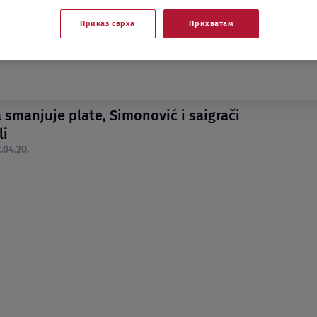
Приказ сврха
Прихватам
 smanjuje plate, Simonović i saigrači
li
.04.20.