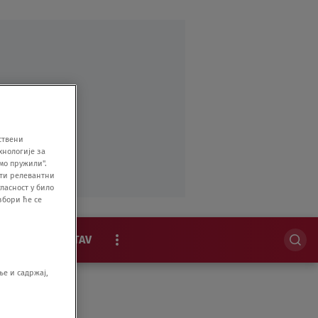
ствени
хнологије за
мо пружили".
ити релевантни
ласност у било
збори ће се
MAGAZIN
STAV
EKSKLUZIVNO
е и садржај,