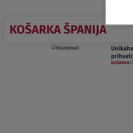
KOŠARKA ŠPANIJA
Unikaha
prihvati
KOŠARKA
22