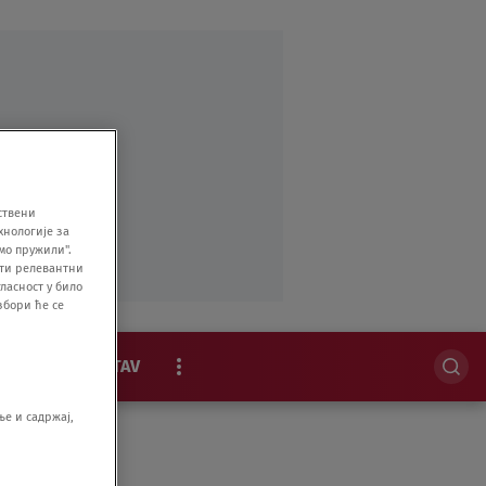
ствени
хнологије за
мо пружили".
ити релевантни
ласност у било
збори ће се
MAGAZIN
STAV
EKSKLUZIVNO
е и садржај,