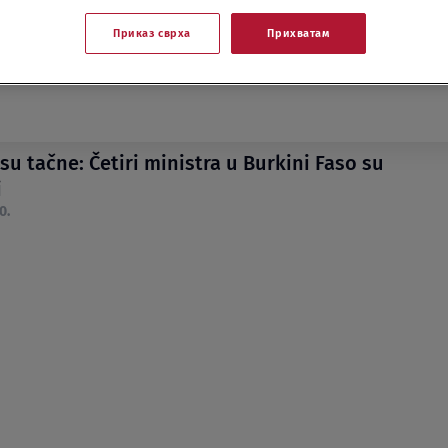
Приказ сврха
Прихватам
su tačne: Četiri ministra u Burkini Faso su
i
0.