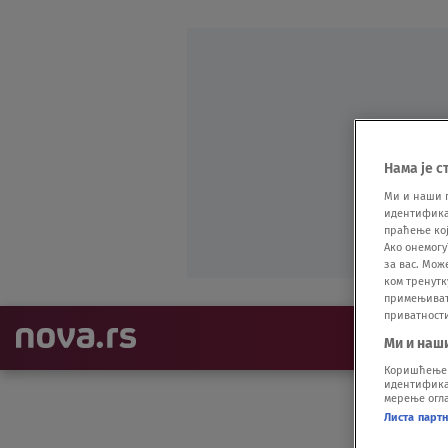
Нама је с
Ми и наши 
идентификат
праћење кој
Ако онемогу
за вас. Мож
ком тренутк
примењивати
приватност
NAJNOVIJE
Ми и наш
Коришћење п
идентификац
мерење огла
Листа парт