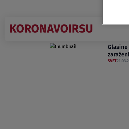
KORONAVOIRSU
Glasine 
zaražen
SVET
21.03.2