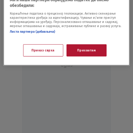
KOŠARKA
04.05.22.
обезбедили:
Nagetsima od aprila stiže "pojačanje":
Коришћење података о прецизној геолокацији. Активно скенирање
карактеристика уређаја за идентификацију. Чување и/или приступ
Vraćaju se navijači
информацијама на уређају. Персонализовано оглашавање и садржај,
KOŠARKA
18.03.21.
мерење оглашавања и садржаја, истраживање публике и развој услуга.
Листа партнера (добављача)
Приказ сврха
Прихватам
Oglas