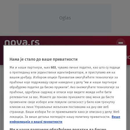
Oglas
NAJNOVIJE
VESTI
SHOW
SPORT
VIDEO
NO
Нама је стало до ваше приватности
Ми и наши партнери, њих
603
, чувамо личне податке, као што су подаци
о прегледању или јединствени идентификатори, и приступамо им на
вашем уређају. Избором опције Прихватам омогућићете технологије за
праћење које подржавају сврхе наведене у делу "ми и наши партнери
обрађујемо податке да бисмо пружили". Ако онемогућите технологије за
праћење, одређени садржај и огласи које видите можда неће бити
релевантни за вас. Можете да поново прикажете овај мени да бисте
KOLORADO AVALANČ
променили своје изборе или повукли сагласност у било ком тренутку
кликом на линк Управљање жељеним поставкама на дну ове веб
странице. Ваши избори ће се примењивати како је описано у делу: Wеб
локација. За више детаља погледајте нашу политику приватности.
Више
FOTO Jokić obukao dres drugog tima,
информација о вашој приватности
Amerikancima bilo smešno
Ми и наши партнери обрађујемо податке да бисмо