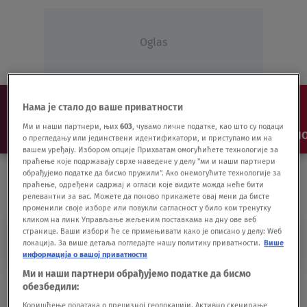
Oglas
Нама је стало до ваше приватности
Ми и наши партнери, њих
603
, чувамо личне податке, као што су подаци
NAJNOVIJE
VESTI
SHOW
SPORT
VIDEO
NO
о прегледању или јединствени идентификатори, и приступамо им на
вашем уређају. Избором опције Прихватам омогућићете технологије за
праћење које подржавају сврхе наведене у делу "ми и наши партнери
обрађујемо податке да бисмо пружили". Ако онемогућите технологије за
праћење, одређени садржај и огласи које видите можда неће бити
релевантни за вас. Можете да поново прикажете овај мени да бисте
променили своје изборе или повукли сагласност у било ком тренутку
кликом на линк Управљање жељеним поставкама на дну ове веб
странице. Ваши избори ће се примењивати како је описано у делу: Wеб
KENET ROT
локација. За више детаља погледајте нашу политику приватности.
Више
информација о вашој приватности
Ми и наши партнери обрађујемо податке да бисмо
Rot: SAD podržale obaranje Kurtija zbog
обезбедили:
sporazuma sa Srbijom
Коришћење података о прецизној геолокацији. Активно скенирање