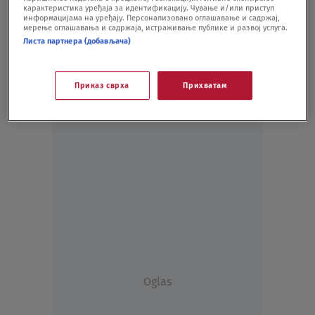
карактеристика уређаја за идентификацију. Чување и/или приступ
POLITIKA
05.04.20.
информацијама на уређају. Персонализовано оглашавање и садржај,
мерење оглашавања и садржаја, истраживање публике и развој услуга.
Листа партнера (добављача)
Приказ сврха
Прихватам
Oglas
Oglas