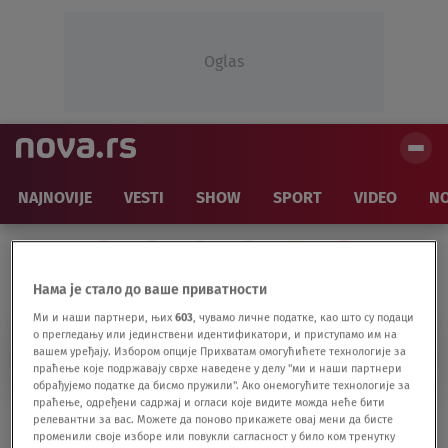
Oglas
NAJNOVIJE
VESTI
SHOW
SPORT
VIDEO
NO
Нама је стало до ваше приватности
Ми и наши партнери, њих
603
, чувамо личне податке, као што су подаци
о прегледању или јединствени идентификатори, и приступамо им на
KENET PETI
вашем уређају. Избором опције Прихватам омогућићете технологије за
праћење које подржавају сврхе наведене у делу "ми и наши партнери
обрађујемо податке да бисмо пружили". Ако онемогућите технологије за
праћење, одређени садржај и огласи које видите можда неће бити
Žena koju je silovao muž Nicki Minaž tužila
релевантни за вас. Можете да поново прикажете овај мени да бисте
променили своје изборе или повукли сагласност у било ком тренутку
i reperku zbog zastrašivanja