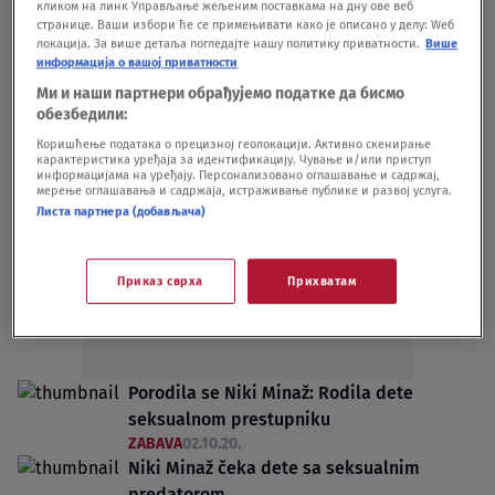
кликом на линк Управљање жељеним поставкама на дну ове веб
SHOWBIZ
17.08.21.
странице. Ваши избори ће се примењивати како је описано у делу: Wеб
Niki Minaž dve nedelje nakon porođaja
локација. За више детаља погледајте нашу политику приватности.
Више
информација о вашој приватности
otkrila pol bebe
ZABAVA
16.10.20.
Ми и наши партнери обрађујемо податке да бисмо
обезбедили:
Коришћење података о прецизној геолокацији. Активно скенирање
карактеристика уређаја за идентификацију. Чување и/или приступ
информацијама на уређају. Персонализовано оглашавање и садржај,
мерење оглашавања и садржаја, истраживање публике и развој услуга.
Листа партнера (добављача)
Oglas
Приказ сврха
Прихватам
Porodila se Niki Minaž: Rodila dete
seksualnom prestupniku
ZABAVA
02.10.20.
Niki Minaž čeka dete sa seksualnim
predatorom