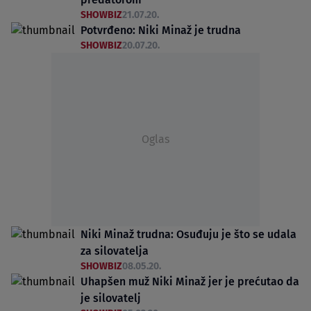
SHOWBIZ
21.07.20.
Potvrđeno: Niki Minaž je trudna
SHOWBIZ
20.07.20.
Oglas
Niki Minaž trudna: Osuđuju je što se udala
za silovatelja
SHOWBIZ
08.05.20.
Uhapšen muž Niki Minaž jer je prećutao da
je silovatelj