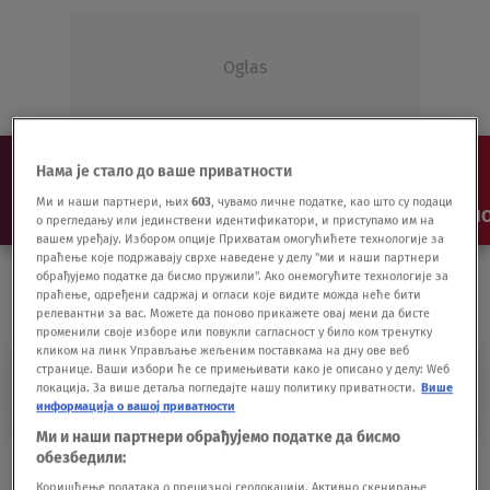
Oglas
Нама је стало до ваше приватности
Ми и наши партнери, њих
603
, чувамо личне податке, као што су подаци
NAJNOVIJE
VESTI
SHOW
SPORT
VIDEO
NO
о прегледању или јединствени идентификатори, и приступамо им на
вашем уређају. Избором опције Прихватам омогућићете технологије за
праћење које подржавају сврхе наведене у делу "ми и наши партнери
обрађујемо податке да бисмо пружили". Ако онемогућите технологије за
праћење, одређени садржај и огласи које видите можда неће бити
релевантни за вас. Можете да поново прикажете овај мени да бисте
променили своје изборе или повукли сагласност у било ком тренутку
кликом на линк Управљање жељеним поставкама на дну ове веб
странице. Ваши избори ће се примењивати како је описано у делу: Wеб
KENDAMA
локација. За више детаља погледајте нашу политику приватности.
Више
информација о вашој приватности
Ми и наши партнери обрађујемо податке да бисмо
Glumci ostali bez posla pa pokrenuli mali
обезбедили:
biznis
Коришћење података о прецизној геолокацији. Активно скенирање