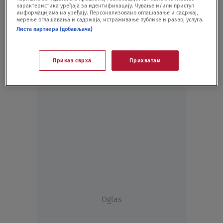
карактеристика уређаја за идентификацију. Чување и/или приступ
LIFESTYLE
16.02.21.
информацијама на уређају. Персонализовано оглашавање и садржај,
мерење оглашавања и садржаја, истраживање публике и развој услуга.
Листа партнера (добављача)
Приказ сврха
Прихватам
Oglas
Oglas